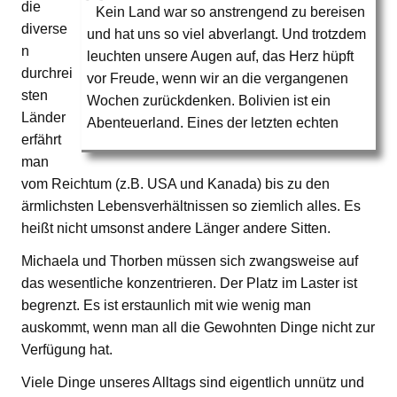
die
Kein Land war so anstrengend zu bereisen
diverse
und hat uns so viel abverlangt. Und trotzdem
n
leuchten unsere Augen auf, das Herz hüpft
durchrei
vor Freude, wenn wir an die vergangenen
sten
Wochen zurückdenken. Bolivien ist ein
Länder
Abenteuerland. Eines der letzten echten
erfährt
man
vom Reichtum (z.B. USA und Kanada) bis zu den
ärmlichsten Lebensverhältnissen so ziemlich alles. Es
heißt nicht umsonst andere Länger andere Sitten.
Michaela und Thorben müssen sich zwangsweise auf
das wesentliche konzentrieren. Der Platz im Laster ist
begrenzt. Es ist erstaunlich mit wie wenig man
auskommt, wenn man all die Gewohnten Dinge nicht zur
Verfügung hat.
Viele Dinge unseres Alltags sind eigentlich unnütz und