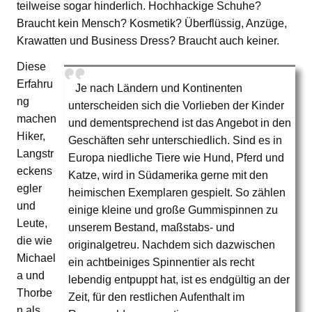
teilweise sogar hinderlich. Hochhackige Schuhe?
Braucht kein Mensch? Kosmetik? Überflüssig, Anzüge,
Krawatten und Business Dress? Braucht auch keiner.
Diese
Erfahru
Je nach Ländern und Kontinenten
ng
unterscheiden sich die Vorlieben der Kinder
machen
und dementsprechend ist das Angebot in den
Hiker,
Geschäften sehr unterschiedlich. Sind es in
Langstr
Europa niedliche Tiere wie Hund, Pferd und
eckens
Katze, wird in Südamerika gerne mit den
egler
heimischen Exemplaren gespielt. So zählen
und
einige kleine und große Gummispinnen zu
Leute,
unserem Bestand, maßstabs- und
die wie
originalgetreu. Nachdem sich dazwischen
Michael
ein achtbeiniges Spinnentier als recht
a und
lebendig entpuppt hat, ist es endgültig an der
Thorbe
Zeit, für den restlichen Aufenthalt im
n als