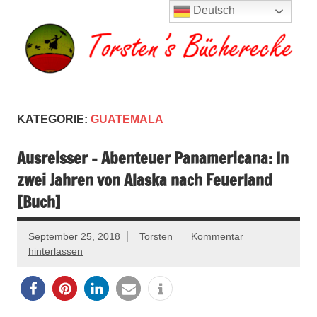
Zum
Deutsch
Inhalt
springen
Torsten's
Buchserien, Bücher, Filme, Reisen
Bücherecke
KATEGORIE:
GUATEMALA
Ausreisser – Abenteuer Panamericana: In
zwei Jahren von Alaska nach Feuerland
[Buch]
September 25, 2018
Torsten
Kommentar
hinterlassen