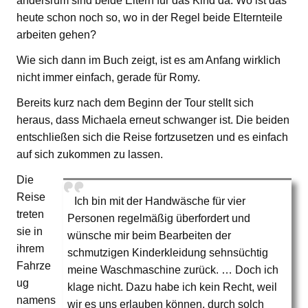
andersrum sind beide Eltern für das Kind da. Wo ist das
heute schon noch so, wo in der Regel beide Elternteile
arbeiten gehen?
Wie sich dann im Buch zeigt, ist es am Anfang wirklich
nicht immer einfach, gerade für Romy.
Bereits kurz nach dem Beginn der Tour stellt sich
heraus, dass Michaela erneut schwanger ist. Die beiden
entschließen sich die Reise fortzusetzen und es einfach
auf sich zukommen zu lassen.
Die
Reise
Ich bin mit der Handwäsche für vier
treten
Personen regelmäßig überfordert und
sie in
wünsche mir beim Bearbeiten der
ihrem
schmutzigen Kinderkleidung sehnsüchtig
Fahrze
meine Waschmaschine zurück. … Doch ich
ug
klage nicht. Dazu habe ich kein Recht, weil
namens
wir es uns erlauben können, durch solch