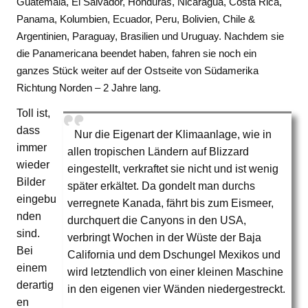
Guatemala, El Salvador, Honduras, Nicaragua, Costa Rica,
Panama, Kolumbien, Ecuador, Peru, Bolivien, Chile &
Argentinien, Paraguay, Brasilien und Uruguay. Nachdem sie
die Panamericana beendet haben, fahren sie noch ein
ganzes Stück weiter auf der Ostseite von Südamerika
Richtung Norden – 2 Jahre lang.
Toll ist,
dass
Nur die Eigenart der Klimaanlage, wie in
immer
allen tropischen Ländern auf Blizzard
wieder
eingestellt, verkraftet sie nicht und ist wenig
Bilder
später erkältet. Da gondelt man durchs
eingebu
verregnete Kanada, fährt bis zum Eismeer,
nden
durchquert die Canyons in den USA,
sind.
verbringt Wochen in der Wüste der Baja
Bei
California und dem Dschungel Mexikos und
einem
wird letztendlich von einer kleinen Maschine
derartig
in den eigenen vier Wänden niedergestreckt.
en