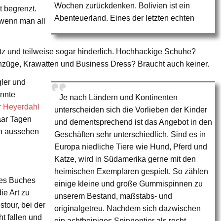
Wochen zurückdenken. Bolivien ist ein
t begrenzt.
Abenteuerland. Eines der letzten echten
 wenn man all
ütz und teilweise sogar hinderlich. Hochhackige Schuhe?
nzüge, Krawatten und Business Dress? Braucht auch keiner.
ler und
annte
Je nach Ländern und Kontinenten
r Heyerdahl
unterscheiden sich die Vorlieben der Kinder
paar Tagen
und dementsprechend ist das Angebot in den
n aussehen
Geschäften sehr unterschiedlich. Sind es in
Europa niedliche Tiere wie Hund, Pferd und
Katze, wird in Südamerika gerne mit den
heimischen Exemplaren gespielt. So zählen
des Buches
einige kleine und große Gummispinnen zu
ie Art zu
unserem Bestand, maßstabs- und
stour, bei der
originalgetreu. Nachdem sich dazwischen
ht fallen und
ein achtbeiniges Spinnentier als recht