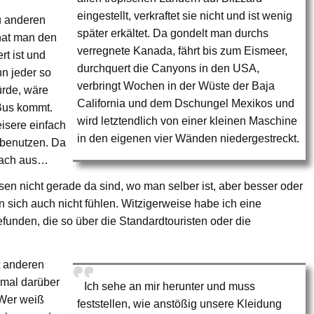
eingestellt, verkraftet sie nicht und ist wenig
u anderen
später erkältet. Da gondelt man durchs
 hat man den
verregnete Kanada, fährt bis zum Eismeer,
rt ist und
durchquert die Canyons in den USA,
nn jeder so
verbringt Wochen in der Wüste der Baja
ürde, wäre
California und dem Dschungel Mexikos und
 Bus kommt.
wird letztendlich von einer kleinen Maschine
isere einfach
in den eigenen vier Wänden niedergestreckt.
 benutzen. Da
anach aus…
ssen nicht gerade da sind, wo man selber ist, aber besser oder
 sich auch nicht fühlen. Witzigerweise habe ich eine
funden, die so über die Standardtouristen oder die
t anderen
 mal darüber
Ich sehe an mir herunter und muss
 Wer weiß
feststellen, wie anstößig unsere Kleidung