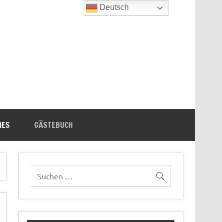
Deutsch
n's Bücherecke
HES
GÄSTEBUCH