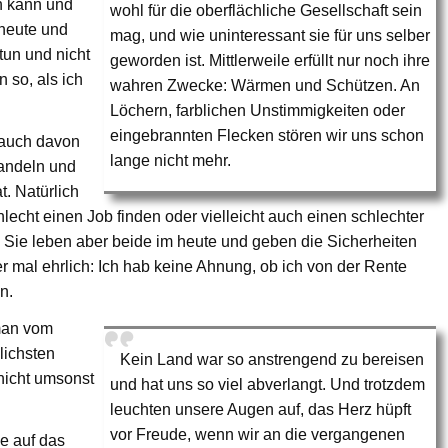
n kann und
wohl für die oberflächliche Gesellschaft sein
 heute und
mag, und wie uninteressant sie für uns selber
un und nicht
geworden ist. Mittlerweile erfüllt nur noch ihre
 so, als ich
wahren Zwecke: Wärmen und Schützen. An
Löchern, farblichen Unstimmigkeiten oder
eingebrannten Flecken stören wir uns schon
 auch davon
lange nicht mehr.
handeln und
. Natürlich
hlecht einen Job finden oder vielleicht auch einen schlechter
Sie leben aber beide im heute und geben die Sicherheiten
er mal ehrlich: Ich hab keine Ahnung, ob ich von der Rente
n.
 man vom
lichsten
Kein Land war so anstrengend zu bereisen
 nicht umsonst
und hat uns so viel abverlangt. Und trotzdem
leuchten unsere Augen auf, das Herz hüpft
vor Freude, wenn wir an die vergangenen
e auf das