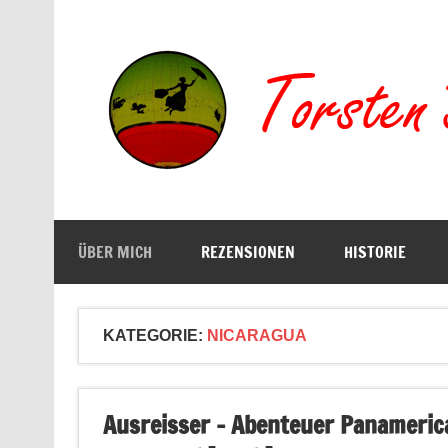
Zum
Inhalt
springen
Buchserien, Bücher, Filme, Reisen
ÜBER MICH
REZENSIONEN
HISTORIE
KATEGORIE:
NICARAGUA
Ausreisser – Abenteuer Panamerica