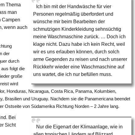
dem Thema
Ich bin mit der Handwäsche für vier
dass man
Personen regelmäßig überfordert und
im Campen
wünsche mir beim Bearbeiten der
n, wenn auch
schmutzigen Kinderkleidung sehnsüchtig
meine Waschmaschine zurück. … Doch ich
klage nicht. Dazu habe ich kein Recht, weil
chtung
wir es uns erlauben können, durch solch
n der
arme Gegenden zu reisen und nach unserer
quer durch
Rückkehr wieder eine Waschmaschine auf
us folgt die
uns wartet, die ich nur befüllen muss.
ieder große
reist wird
dor, Honduras, Nicaragua, Costa Rica, Panama, Kolumbien,
uay, Brasilien und Uruguay. Nachdem sie die Panamericana beendet
der Ostseite von Südamerika Richtung Norden – 2 Jahre lang.
ind. Bei
er Sicht
Nur die Eigenart der Klimaanlage, wie in
allen tropischen Ländern auf Blizzard