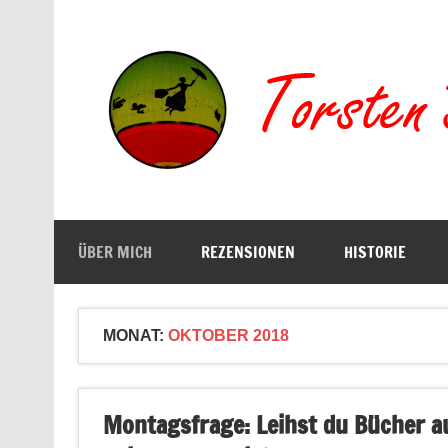
Zum
Inhalt
springen
Buchserien, Bücher, Filme, Reisen
ÜBER MICH
REZENSIONEN
HISTORIE
MONAT:
OKTOBER 2018
Montagsfrage: Leihst du Bücher a