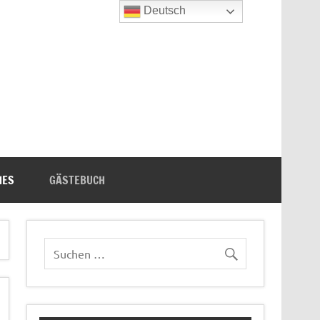
Deutsch
n's Bücherecke
HES
GÄSTEBUCH