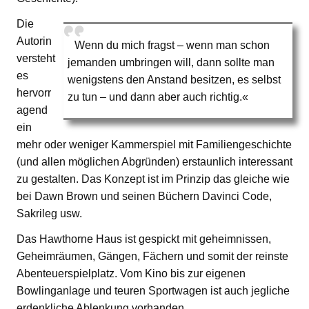
Die
Autorin
Wenn du mich fragst – wenn man schon
versteht
jemanden umbringen will, dann sollte man
es
wenigstens den Anstand besitzen, es selbst
hervorr
zu tun – und dann aber auch richtig.«
agend
ein
mehr oder weniger Kammerspiel mit Familiengeschichte
(und allen möglichen Abgründen) erstaunlich interessant
zu gestalten. Das Konzept ist im Prinzip das gleiche wie
bei Dawn Brown und seinen Büchern Davinci Code,
Sakrileg usw.
Das Hawthorne Haus ist gespickt mit geheimnissen,
Geheimräumen, Gängen, Fächern und somit der reinste
Abenteuerspielplatz. Vom Kino bis zur eigenen
Bowlinganlage und teuren Sportwagen ist auch jegliche
erdenkliche Ablenkung vorhanden.