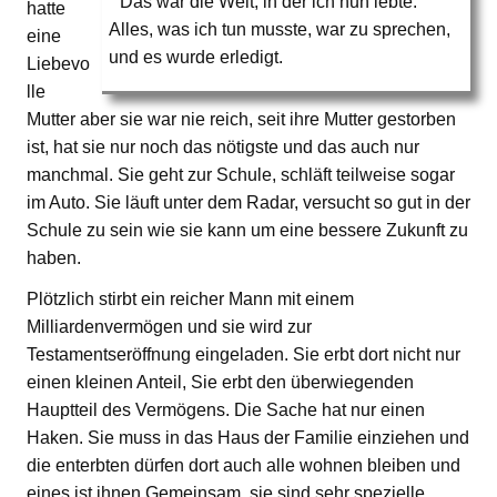
Das war die Welt, in der ich nun lebte.
hatte
Alles, was ich tun musste, war zu sprechen,
eine
und es wurde erledigt.
Liebevo
lle
Mutter aber sie war nie reich, seit ihre Mutter gestorben
ist, hat sie nur noch das nötigste und das auch nur
manchmal. Sie geht zur Schule, schläft teilweise sogar
im Auto. Sie läuft unter dem Radar, versucht so gut in der
Schule zu sein wie sie kann um eine bessere Zukunft zu
haben.
Plötzlich stirbt ein reicher Mann mit einem
Milliardenvermögen und sie wird zur
Testamentseröffnung eingeladen. Sie erbt dort nicht nur
einen kleinen Anteil, Sie erbt den überwiegenden
Hauptteil des Vermögens. Die Sache hat nur einen
Haken. Sie muss in das Haus der Familie einziehen und
die enterbten dürfen dort auch alle wohnen bleiben und
eines ist ihnen Gemeinsam, sie sind sehr spezielle