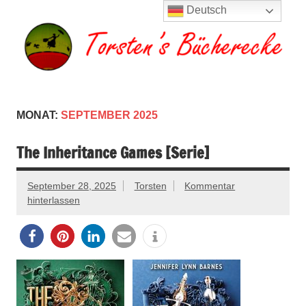
Zum
Deutsch
Inhalt
springen
Torsten's
Buchserien, Bücher, Filme, Reisen
Bücherecke
MONAT:
SEPTEMBER 2025
The Inheritance Games [Serie]
September 28, 2025
Torsten
Kommentar
hinterlassen