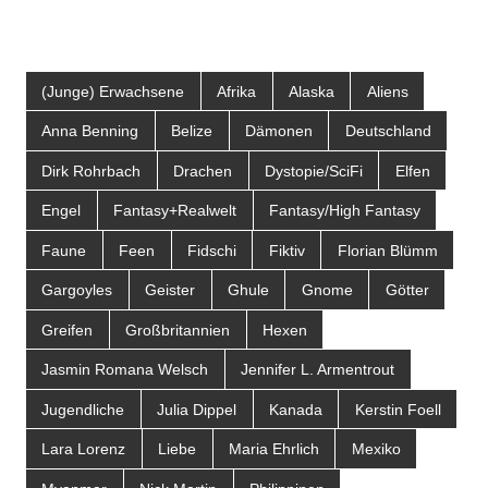
(Junge) Erwachsene
Afrika
Alaska
Aliens
Anna Benning
Belize
Dämonen
Deutschland
Dirk Rohrbach
Drachen
Dystopie/SciFi
Elfen
Engel
Fantasy+Realwelt
Fantasy/High Fantasy
Faune
Feen
Fidschi
Fiktiv
Florian Blümm
Gargoyles
Geister
Ghule
Gnome
Götter
Greifen
Großbritannien
Hexen
Jasmin Romana Welsch
Jennifer L. Armentrout
Jugendliche
Julia Dippel
Kanada
Kerstin Foell
Lara Lorenz
Liebe
Maria Ehrlich
Mexiko