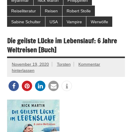
Myanmar
Nick Martin
Philippinen
Reiseliteratur
Reisen
Robert Stolle
Sabine Schulter
USA
Vampire
Werwölfe
Die geilste Lücke im Lebenslauf: 6 Jahre
Weltreisen [Buch]
November 19, 2020
Torsten
Kommentar
hinterlassen