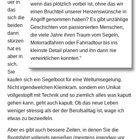
uer in
wenn das plötzlich vorbei ist, ohne das wir
das
einen Bruchteil unserer Herzenswünsche in
sich die
Angriff genommen haben? Es gibt unzählige
beiden
Geschichten von passionierten Menschen,
dann
die viele Jahre ihren Traum vom Segeln,
stürzen
Motorradfahren oder Fahrradtour bis ins
hat es
kleinste Detail planen und ihn dann nie
aber in
verwirklichen konnten.“
sich.
Sie
kaufen sich ein Segelboot für eine Weltumsegelung.
Nicht irgendwelchen Kleinkram, sondern ein Unikat
vollgestopft mit Technik und so ziemlich alles was kaputt
gehen kann, geht auch kaputt. Ob das neue Leben
weniger stressig als der der Berufsalltag ist, wage ich
etwas zu bezweifeln.
Aber es gibt auch bessere Zeiten, in denen Sie die
Bootsfahrt vollends genießen (meistens irgendwo vor