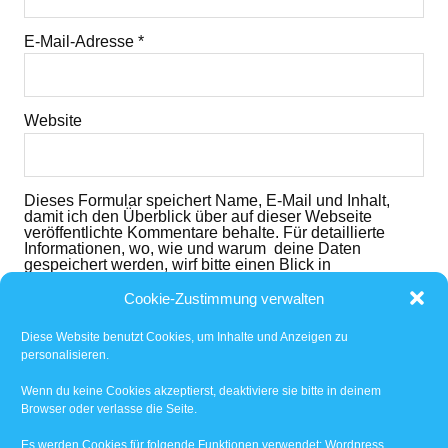
E-Mail-Adresse
*
Website
Dieses Formular speichert Name, E-Mail und Inhalt,
damit ich den Überblick über auf dieser Webseite
veröffentlichte Kommentare behalte. Für detaillierte
Informationen, wo, wie und warum deine Daten
gespeichert werden, wirf bitte einen Blick in
die
Datenschutzerklärung
. Mit dem der dem folgenden
Button nimmst du diese zur Kenntnis und akzeptierst
Cookie-Zustimmung verwalten
den Inhalt.
Diese Website benutzt Cookies, um Inhalte und Anzeigen zu
Ich habe die
Datenschutzerklärung
gelesen und
personalisieren.
akzeptiert.
*
Wenn du keine Cookies akzeptierst, deaktiviere sie bitte in deinem
Browser oder verlasse die Seite.
Benachrichtige mich über nachfolgende Kommentare
via E-Mail.
Es werden Cookies für folgende Funktionen verwendet: Wordpress