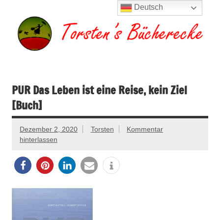
Zum
Deutsch
Inhalt
springen
Torsten's
Buchserien, Bücher, Filme, Reisen
Bücherecke
PUR Das Leben ist eine Reise, kein Ziel
[Buch]
Dezember 2, 2020
Torsten
Kommentar
hinterlassen