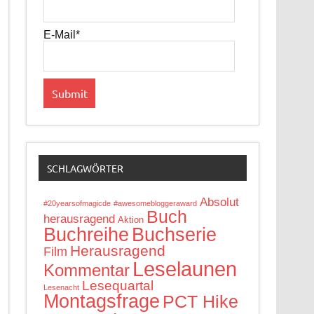
E-Mail*
SCHLAGWÖRTER
Absolut
#20yearsofmagicde
#awesomebloggeraward
Buch
herausragend
Aktion
Buchreihe
Buchserie
Herausragend
Film
Leselaunen
Kommentar
Lesequartal
Lesenacht
Montagsfrage
PCT Hike