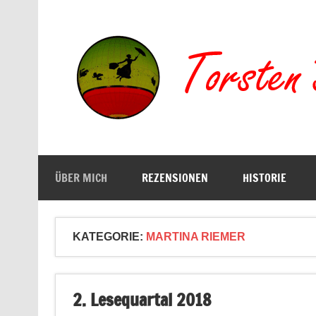
Zum
Inhalt
springen
Buchserien, Bücher, Filme, Reisen
ÜBER MICH
REZENSIONEN
HISTORIE
KATEGORIE:
MARTINA RIEMER
2. Lesequartal 2018