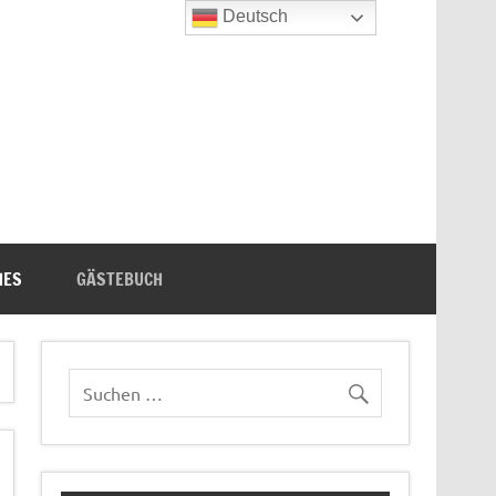
Deutsch
n's Bücherecke
HES
GÄSTEBUCH