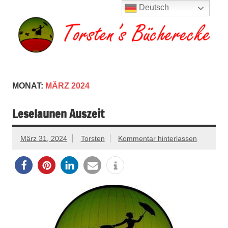
Zum
Deutsch
Inhalt
springen
Torsten's
Buchserien, Bücher, Filme, Reisen
Bücherecke
MONAT:
MÄRZ 2024
Leselaunen Auszeit
März 31, 2024
Torsten
Kommentar hinterlassen