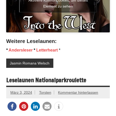
Aktiviere Komfortcookies, um dieses
Element zu sehen
Weitere Leselaunen:
*
Andersleser
*
Letterheart
*
Jasmin Romana Welsch
Leselaunen Nationalparkroulette
März 3, 2024
Torsten
Kommentar hinterlassen