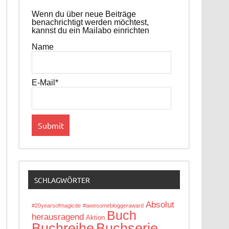
Wenn du über neue Beiträge
benachrichtigt werden möchtest,
kannst du ein Mailabo einrichten
Name
E-Mail*
SCHLAGWÖRTER
Absolut
#20yearsofmagicde
#awesomebloggeraward
Buch
herausragend
Aktion
Buchreihe
Buchserie