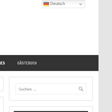
Deutsch
n's Bücherecke
HES
GÄSTEBUCH