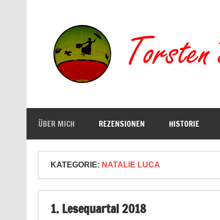
Zum
Inhalt
springen
Buchserien, Bücher, Filme, Reisen
ÜBER MICH
REZENSIONEN
HISTORIE
KATEGORIE:
NATALIE LUCA
1. Lesequartal 2018