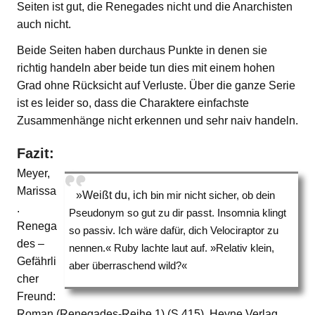
Seiten ist gut, die Renegades nicht und die Anarchisten
auch nicht.
Beide Seiten haben durchaus Punkte in denen sie
richtig handeln aber beide tun dies mit einem hohen
Grad ohne Rücksicht auf Verluste. Über die ganze Serie
ist es leider so, dass die Charaktere einfachste
Zusammenhänge nicht erkennen und sehr naiv handeln.
Fazit:
Meyer,
Marissa
»Weißt du, ich
bin mir nicht sicher, ob dein
.
Pseudonym so gut zu dir passt. Insomnia klingt
Renega
so passiv. Ich wäre dafür, dich Velociraptor zu
des –
nennen.« Ruby lachte laut auf. »Relativ klein,
Gefährli
aber überraschend wild?«
cher
Freund:
Roman (Renegades-Reihe 1) (S.415). Heyne Verlag.