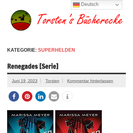
Zum
Deutsch
Inhalt
springen
Torsten's
Buchserien, Bücher, Filme, Reisen
Bücherecke
KATEGORIE:
SUPERHELDEN
Renegades [Serie]
Juni 19, 2023
Torsten
Kommentar hinterlassen