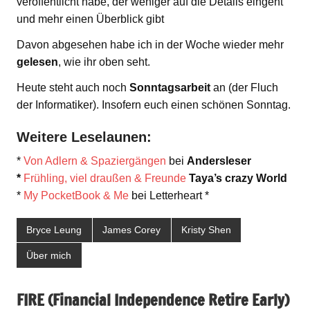
veröffentlicht habe, der weniger auf die Details eingeht
und mehr einen Überblick gibt
Davon abgesehen habe ich in der Woche wieder mehr
gelesen
, wie ihr oben seht.
Heute steht auch noch
Sonntagsarbeit
an (der Fluch
der Informatiker). Insofern euch einen schönen Sonntag.
Weitere Leselaunen:
*
Von Adlern & Spaziergängen
bei
Andersleser
*
Frühling, viel draußen & Freunde
Taya’s crazy World
*
My PocketBook & Me
bei Letterheart *
Bryce Leung
James Corey
Kristy Shen
Über mich
FIRE (Financial Independence Retire Early)