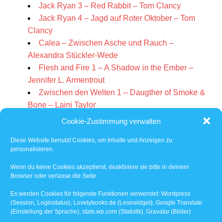
Jack Ryan 3 – Red Rabbit – Tom Clancy
Jack Ryan 4 – Jagd auf Roter Oktober – Tom
Clancy
Calea – Zwischen Asche und Rauch –
Alexandra Stückler-Wede
Flesh and Fire 1 – A Shadow in the Ember –
Jennifer L. Armentrout
Zwischen den Welten 1 – Daugther of Smoke &
Bone – Laini Taylor
Zwischen den Welten 2 – Days of Blood &
Cookie-Zustimmung verwalten
Starlight – Laini Taylor
Diese Website benutzt Cookies, um Inhalte und Anzeigen zu
Cassardim 3 – Jenseits der tanzenden Nebel –
personalisieren.
Julia Dippel
6 Bücher – 3944 Seiten
Wenn du keine Cookies akzeptierst, deaktiviere sie bitte in deinem
Browser oder verlasse die Seite.
Dezember
Es werden Cookies für folgende Funktionen verwendet: Wordpress
(Session, Loginstatus), Lovelybooks.de (Lesewidget), Google Translate
Zwischen den Welten 3 – Dreams of Gods and
(Einstellung der Sprache), stats.wp.com (Statistik), Gravatar (Bilder)
Monsters – Laini Taylor