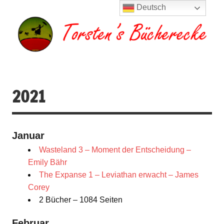
Zum
Deutsch
Inhalt
springen
Torsten's
Buchserien, Bücher, Filme, Reisen
Bücherecke
2021
Januar
Wasteland 3 – Moment der Entscheidung –
Emily Bähr
The Expanse 1 – Leviathan erwacht – James
Corey
2 Bücher – 1084 Seiten
Februar