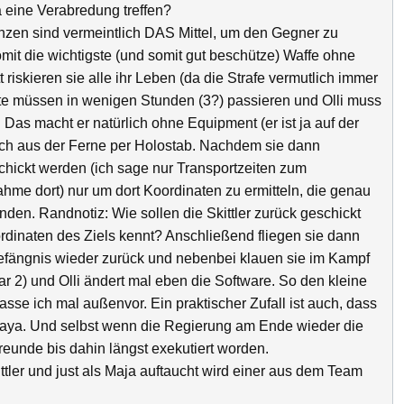
a eine Verabredung treffen?
zen sind vermeintlich DAS Mittel, um den Gegner zu
mit die wichtigste (und somit gut beschütze) Waffe ohne
riskieren sie alle ihr Leben (da die Strafe vermutlich immer
ritte müssen in wenigen Stunden (3?) passieren und Olli muss
as macht er natürlich ohne Equipment (er ist ja auf der
ach aus der Ferne per Holostab. Nachdem sie dann
chickt werden (ich sage nur Transportzeiten zum
me dort) nur um dort Koordinaten zu ermitteln, die genau
finden. Randnotiz: Wie sollen die Skittler zurück geschickt
dinaten des Ziels kennt? Anschließend fliegen sie dann
fängnis wieder zurück und nebenbei klauen sie im Kampf
ar 2) und Olli ändert mal eben die Software. So den kleine
lasse ich mal außenvor. Ein praktischer Zufall ist auch, dass
e Maya. Und selbst wenn die Regierung am Ende wieder die
unde bis dahin längst exekutiert worden.
tler und just als Maja auftaucht wird einer aus dem Team