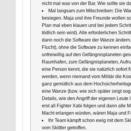
nicht mal was von der Bar. Wie sollte sie d
Mal langsam zum Mitschreiben: Die Wan
besiegen. Maja und ihre Freunde wollen so
Plan mal eben klauen und bei jedem Schritt 
tödlich sein wird). Alle erforderlichen Sch
dann noch die Software der Wanze ändern. D
Flucht), ohne die Software zu kennen einf
unfreiwillig auf den Gefängnisplaneten ges
Raumhafen, zum Gefängnisplaneten, Aufnah
eine Person kennt, die sie natürlich sofort 
werden, wenn niemand vom Militär die Koor
ganz gemütlich aus dem Hochsicherheitsge
eine Wanze (bzw. wie sich später zeigt sog
Details, wie den Angriff der eigenen Leute 
erst all Fighter Xabi folgen und dann all
Macht erlangen würden, wären Maja und Fre
Ihr Team kämpft schon ewig mit dem Skit
vom Skittler getroffen.