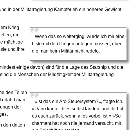
nd in der Militärregierung Kämpfer eh ein höheres Gewicht
inem Krieg
tellen, um
Wenn das so weiterging, würde ich mir eine
ge mächtige
Liste mit den Dingen anlegen müssen, über
 sie und ihre
die man beim Militär nicht redete.
ndest einige davon) sind für die Lage des Starship und die
sind die Menschen der Mildtätigkeit der Militärregierung
 beiden Teilen
t erfährt man
»Ist das ein Arc-Steuersystem?«, fragte ich.
lungen der
»Dann kann ich es selbst landen, und ihr holt
ges.
es euch zurück, wenn alles vorbei ist.« »So
charmant hat noch nie jemand versucht, mir
h den dritten