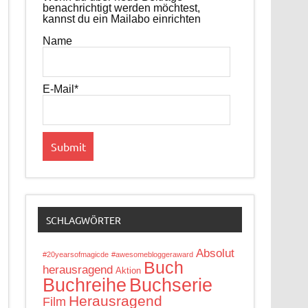
benachrichtigt werden möchtest,
kannst du ein Mailabo einrichten
Name
E-Mail*
SCHLAGWÖRTER
Absolut
#20yearsofmagicde
#awesomebloggeraward
Buch
herausragend
Aktion
Buchreihe
Buchserie
Herausragend
Film