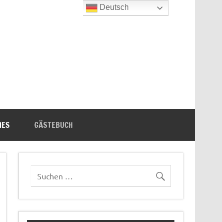
Deutsch
n's Bücherecke
HES
GÄSTEBUCH