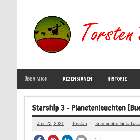
Zum
Inhalt
springen
Buchserien, Bücher, Filme, Reisen
ÜBER MICH
REZENSIONEN
HISTORIE
Starship 3 – Planetenleuchten [Bu
Juni 23, 2021
Torsten
Kommentar hinterlass