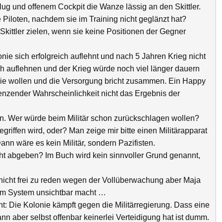
ug und offenem Cockpit die Wanze lässig an den Skittler.
e Piloten, nachdem sie im Training nicht geglänzt hat?
kittler zielen, wenn sie keine Positionen der Gegner
ie sich erfolgreich auflehnt und nach 5 Jahren Krieg nicht
ch auflehnen und der Krieg würde noch viel länger dauern
sie wollen und die Versorgung bricht zusammen. Ein Happy
enzender Wahrscheinlichkeit nicht das Ergebnis der
n. Wer würde beim Militär schon zurückschlagen wollen?
riffen wird, oder? Man zeige mir bitte einen Militärapparat
ann wäre es kein Militär, sondern Pazifisten.
acht abgeben? Im Buch wird kein sinnvoller Grund genannt,
nicht frei zu reden wegen der Vollüberwachung aber Maja
 im System unsichtbar macht …
ht: Die Kolonie kämpft gegen die Militärregierung. Dass eine
n aber selbst offenbar keinerlei Verteidigung hat ist dumm.