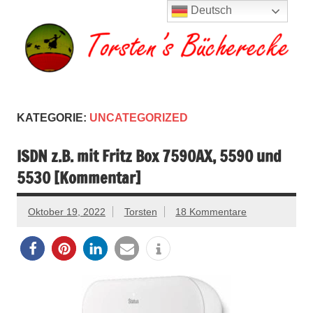
Zum
Deutsch
Inhalt
springen
Torsten's
Buchserien, Bücher, Filme, Reisen
Bücherecke
KATEGORIE:
UNCATEGORIZED
ISDN z.B. mit Fritz Box 7590AX, 5590 und
5530 [Kommentar]
Oktober 19, 2022
Torsten
18 Kommentare