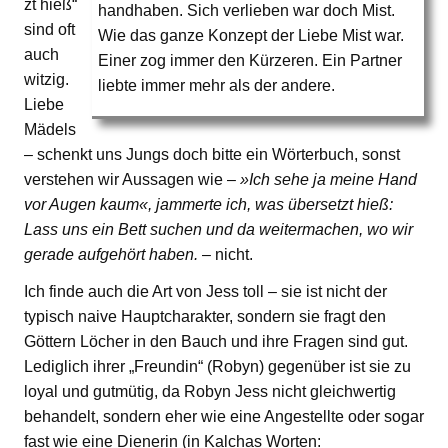
zt hieß“
handhaben. Sich verlieben war doch Mist.
sind oft
Wie das ganze Konzept der Liebe Mist war.
auch
Einer zog immer den Kürzeren. Ein Partner
witzig.
liebte immer mehr als der andere.
Liebe
Mädels
– schenkt uns Jungs doch bitte ein Wörterbuch, sonst
verstehen wir Aussagen wie –
»Ich sehe ja meine Hand
vor Augen kaum«, jammerte ich, was übersetzt hieß:
Lass uns ein Bett suchen und da weitermachen, wo wir
gerade aufgehört haben.
– nicht.
Ich finde auch die Art von Jess toll – sie ist nicht der
typisch naive Hauptcharakter, sondern sie fragt den
Göttern Löcher in den Bauch und ihre Fragen sind gut.
Lediglich ihrer „Freundin“ (Robyn) gegenüber ist sie zu
loyal und gutmütig, da Robyn Jess nicht gleichwertig
behandelt, sondern eher wie eine Angestellte oder sogar
fast wie eine Dienerin (in Kalchas Worten: