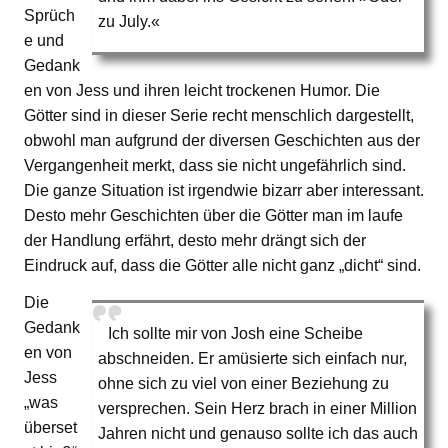
Sprüch
zu July.«
e und
Gedank
en von Jess und ihren leicht trockenen Humor. Die
Götter sind in dieser Serie recht menschlich dargestellt,
obwohl man aufgrund der diversen Geschichten aus der
Vergangenheit merkt, dass sie nicht ungefährlich sind.
Die ganze Situation ist irgendwie bizarr aber interessant.
Desto mehr Geschichten über die Götter man im laufe
der Handlung erfährt, desto mehr drängt sich der
Eindruck auf, dass die Götter alle nicht ganz „dicht“ sind.
Die
Gedank
Ich sollte mir von Josh eine Scheibe
en von
abschneiden. Er amüsierte sich einfach nur,
Jess
ohne sich zu viel von einer Beziehung zu
„was
versprechen. Sein Herz brach in einer Million
überset
Jahren nicht und genauso sollte ich das auch