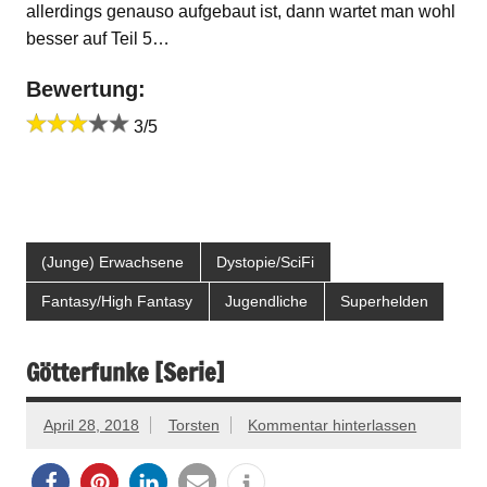
allerdings genauso aufgebaut ist, dann wartet man wohl
besser auf Teil 5…
Bewertung:
3/5
(Junge) Erwachsene
Dystopie/SciFi
Fantasy/High Fantasy
Jugendliche
Superhelden
Götterfunke [Serie]
April 28, 2018
Torsten
Kommentar hinterlassen