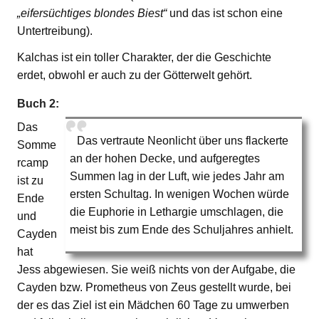
„eifersüchtiges blondes Biest“
und das ist schon eine
Untertreibung).
Kalchas ist ein toller Charakter, der die Geschichte
erdet, obwohl er auch zu der Götterwelt gehört.
Buch 2:
Das
Das vertraute Neonlicht über uns flackerte
Somme
an der hohen Decke, und aufgeregtes
rcamp
Summen lag in der Luft, wie jedes Jahr am
ist zu
ersten Schultag. In wenigen Wochen würde
Ende
die Euphorie in Lethargie umschlagen, die
und
meist bis zum Ende des Schuljahres anhielt.
Cayden
hat
Jess abgewiesen. Sie weiß nichts von der Aufgabe, die
Cayden bzw. Prometheus von Zeus gestellt wurde, bei
der es das Ziel ist ein Mädchen 60 Tage zu umwerben