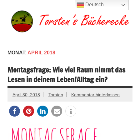
Zum
Deutsch
Inhalt
springen
Torsten's
Buchserien, Bücher, Filme, Reisen
Bücherecke
MONAT:
APRIL 2018
Montagsfrage: Wie viel Raum nimmt das
Lesen in deinem Leben/Alltag ein?
April 30, 2018
Torsten
Kommentar hinterlassen