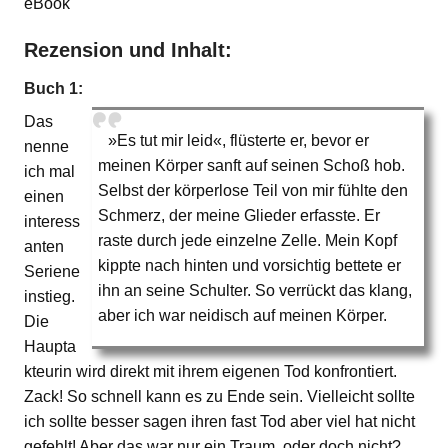
eBook
Rezension und Inhalt:
Buch 1:
Das
»Es tut mir leid«, flüsterte er, bevor er
nenne
meinen Körper sanft auf seinen Schoß hob.
ich mal
Selbst der körperlose Teil von mir fühlte den
einen
Schmerz, der meine Glieder erfasste. Er
interess
raste durch jede einzelne Zelle. Mein Kopf
anten
kippte nach hinten und vorsichtig bettete er
Seriene
ihn an seine Schulter. So verrückt das klang,
instieg.
aber ich war neidisch auf meinen Körper.
Die
Haupta
kteurin wird direkt mit ihrem eigenen Tod konfrontiert.
Zack! So schnell kann es zu Ende sein. Vielleicht sollte
ich sollte besser sagen ihren fast Tod aber viel hat nicht
gefehlt! Aber das war nur ein Traum, oder doch nicht?