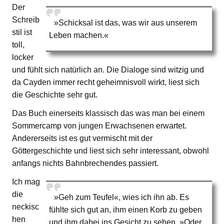
Der
Schreib
»Schicksal ist das, was wir aus unserem
stil ist
Leben machen.«
toll,
locker
und fühlt sich natürlich an. Die Dialoge sind witzig und
da Cayden immer recht geheimnisvoll wirkt, liest sich
die Geschichte sehr gut.
Das Buch einerseits klassisch das was man bei einem
Sommercamp von jungen Erwachsenen erwartet.
Andererseits ist es gut vermischt mit der
Göttergeschichte und liest sich sehr interessant, obwohl
anfangs nichts Bahnbrechendes passiert.
Ich mag
die
»Geh zum Teufel«, wies ich ihn ab. Es
neckisc
fühlte sich gut an, ihm einen Korb zu geben
hen
und ihm dabei ins Gesicht zu sehen. »Oder