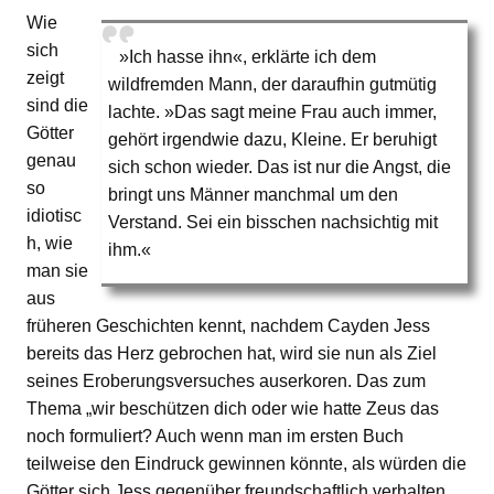
Wie
sich
»Ich hasse ihn«, erklärte ich dem
zeigt
wildfremden Mann, der daraufhin gutmütig
sind die
lachte. »Das sagt meine Frau auch immer,
Götter
gehört irgendwie dazu, Kleine. Er beruhigt
genau
sich schon wieder. Das ist nur die Angst, die
so
bringt uns Männer manchmal um den
idiotisc
Verstand. Sei ein bisschen nachsichtig mit
h, wie
ihm.«
man sie
aus
früheren Geschichten kennt, nachdem Cayden Jess
bereits das Herz gebrochen hat, wird sie nun als Ziel
seines Eroberungsversuches auserkoren. Das zum
Thema „wir beschützen dich oder wie hatte Zeus das
noch formuliert? Auch wenn man im ersten Buch
teilweise den Eindruck gewinnen könnte, als würden die
Götter sich Jess gegenüber freundschaftlich verhalten,