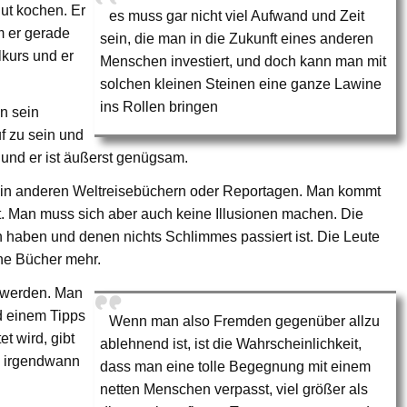
gut kochen. Er
es muss gar nicht viel Aufwand und Zeit
m er gerade
sein, die man in die Zukunft eines anderen
lkurs und er
Menschen investiert, und doch kann man mit
solchen kleinen Steinen eine ganze Lawine
ins Rollen bringen
n sein
f zu sein und
 und er ist äußerst genügsam.
h in anderen Weltreisebüchern oder Reportagen. Man kommt
t. Man muss sich aber auch keine Illusionen machen. Die
 haben und denen nichts Schlimmes passiert ist. Die Leute
ine Bücher mehr.
r werden. Man
d einem Tipps
Wenn man also Fremden gegenüber allzu
t wird, gibt
ablehnend ist, ist die Wahrscheinlichkeit,
e irgendwann
dass man eine tolle Begegnung mit einem
netten Menschen verpasst, viel größer als