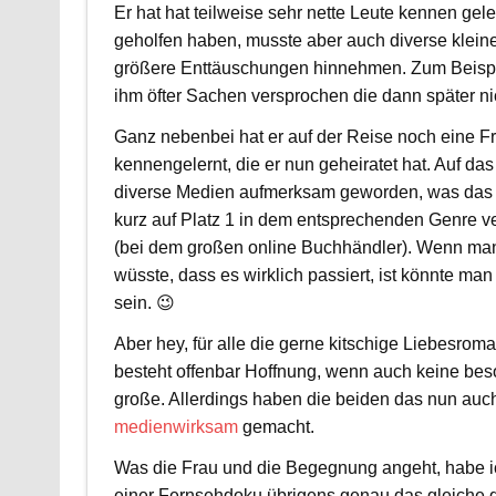
Er hat hat teilweise sehr nette Leute kennen gele
geholfen haben, musste aber auch diverse klein
größere Enttäuschungen hinnehmen. Zum Beisp
ihm öfter Sachen versprochen die dann später ni
Ganz nebenbei hat er auf der Reise noch eine F
kennengelernt, die er nun geheiratet hat. Auf da
diverse Medien aufmerksam geworden, was das
kurz auf Platz 1 in dem entsprechenden Genre ve
(bei dem großen online Buchhändler). Wenn man
wüsste, dass es wirklich passiert, ist könnte man
sein. 😉
Aber hey, für alle die gerne kitschige Liebesrom
besteht offenbar Hoffnung, wenn auch keine be
große. Allerdings haben die beiden das nun auch
medienwirksam
gemacht.
Was die Frau und die Begegnung angeht, habe ic
einer Fernsehdoku übrigens genau das gleiche g