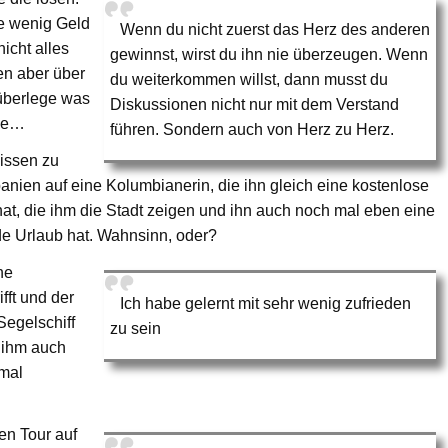
ie wenig Geld
Wenn du nicht zuerst das Herz des anderen
cht alles
gewinnst, wirst du ihn nie überzeugen. Wenn
en aber über
du weiterkommen willst, dann musst du
überlege was
Diskussionen nicht nur mit dem Verstand
ebe…
führen. Sondern auch von Herz zu Herz.
nissen zu
panien auf eine Kolumbianerin, die ihn gleich eine kostenlose
hat, die ihm die Stadt zeigen und ihn auch noch mal eben eine
ade Urlaub hat. Wahnsinn, oder?
he
fft und der
Ich habe gelernt mit sehr wenig zufrieden
Segelschiff
zu sein
 ihm auch
 mal
en Tour auf