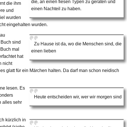
die, an einen fiesen Typen zu geraten und
rnt die ihm
einen Nachteil zu haben.
ere und
iel wurden
cht eingehalten wurden.
rau
s Buch sind
Zu Hause ist da, wo die Menschen sind, die
 Buch mal
einen lieben
rfachtet hat
 nicht
 es glatt für ein Märchen halten. Da darf man schon neidisch
ane lesen. Es
sonders
Heute entscheiden wir, wer wir morgen sind
 alles sehr
h kürzlich in
ehört (siehe