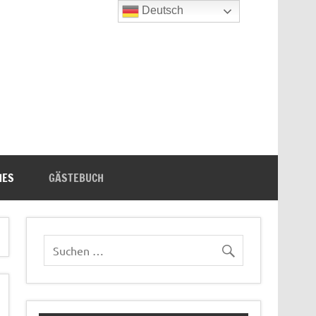
Deutsch
n's Bücherecke
HES
GÄSTEBUCH