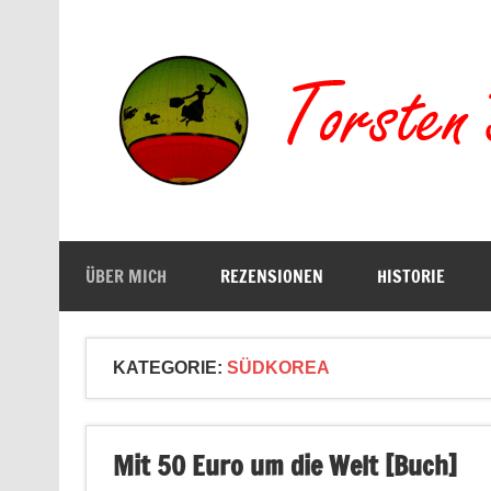
Zum
Inhalt
springen
Buchserien, Bücher, Filme, Reisen
ÜBER MICH
REZENSIONEN
HISTORIE
KATEGORIE:
SÜDKOREA
Mit 50 Euro um die Welt [Buch]