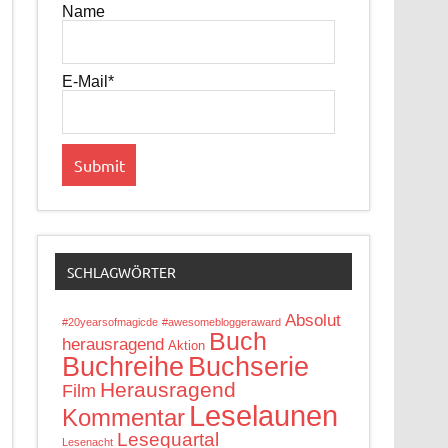
Name
E-Mail*
SCHLAGWÖRTER
Absolut
#20yearsofmagicde
#awesomebloggeraward
Buch
herausragend
Aktion
Buchreihe
Buchserie
Herausragend
Film
Leselaunen
Kommentar
Lesequartal
Lesenacht