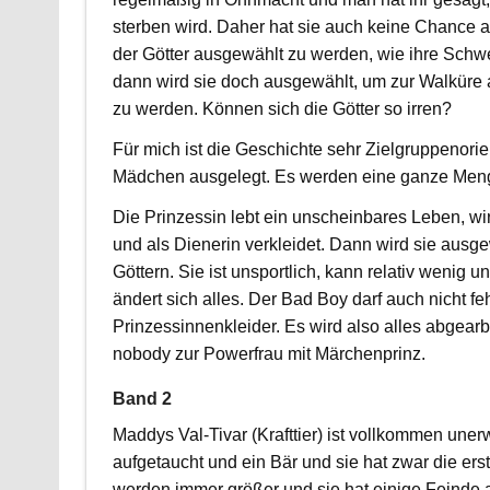
sterben wird. Daher hat sie auch keine Chance a
der Götter ausgewählt zu werden, wie ihre Schwe
dann wird sie doch ausgewählt, um zur Walküre 
zu werden. Können sich die Götter so irren?
Für mich ist die Geschichte sehr Zielgruppenorien
Mädchen ausgelegt. Es werden eine ganze Meng
Die Prinzessin lebt ein unscheinbares Leben, wir
und als Dienerin verkleidet. Dann wird sie ausg
Göttern. Sie ist unsportlich, kann relativ wenig un
ändert sich alles. Der Bad Boy darf auch nicht feh
Prinzessinnenkleider. Es wird also alles abgearb
nobody zur Powerfrau mit Märchenprinz.
Band 2
Maddys Val-Tivar (Krafttier) ist vollkommen uner
aufgetaucht und ein Bär und sie hat zwar die ers
werden immer größer und sie hat einige Feinde an