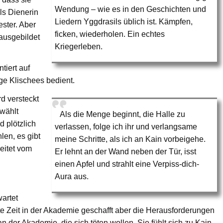
Wendung – wie es in den Geschichten und
ls Dienerin
Liedern Yggdrasils üblich ist. Kämpfen,
ster. Aber
ficken, wiederholen. Ein echtes
ausgebildet
Kriegerleben.
tiert auf
e Klischees bedient.
d versteckt
ewählt
Als die Menge beginnt, die Halle zu
d plötzlich
verlassen, folge ich ihr und verlangsame
len, es gibt
meine Schritte, als ich an Kain vorbeigehe.
eitet vom
Er lehnt an der Wand neben der Tür, isst
einen Apfel und strahlt eine Verpiss-dich-
Aura aus.
wartet
te Zeit in der Akademie geschafft aber die Herausforderungen
 der Akademie, die sich töten wollen. Sie fühlt sich zu Kain