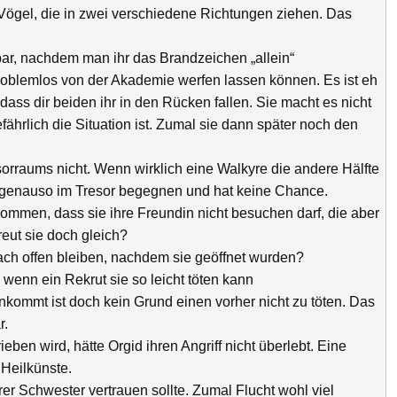
 Vögel, die in zwei verschiedene Richtungen ziehen. Das
bar, nachdem man ihr das Brandzeichen „allein“
roblemlos von der Akademie werfen lassen können. Es ist eh
 dass dir beiden ihr in den Rücken fallen. Sie macht es nicht
ährlich die Situation ist. Zumal sie dann später noch den
sorraums nicht. Wenn wirklich eine Walkyre die andere Hälfte
n genauso im Tresor begegnen und hat keine Chance.
ommen, dass sie ihre Freundin nicht besuchen darf, die aber
reut sie doch gleich?
ch offen bleiben, nachdem sie geöffnet wurden?
wenn ein Rekrut sie so leicht töten kann
kommt ist doch kein Grund einen vorher nicht zu töten. Das
r.
ieben wird, hätte Orgid ihren Angriff nicht überlebt. Eine
Heilkünste.
r Schwester vertrauen sollte. Zumal Flucht wohl viel