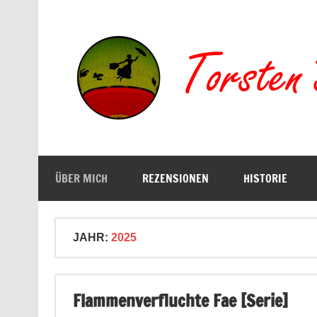
Zum
Inhalt
springen
Buchserien, Bücher, Filme, Reisen
ÜBER MICH
REZENSIONEN
HISTORIE
JAHR:
2025
Flammenverfluchte Fae [Serie]