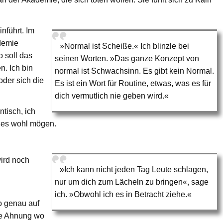
nführt. Im
ademie
»Normal ist Scheiße.« Ich blinzle bei
o soll das
seinen Worten. »Das ganze Konzept von
n. Ich bin
normal ist Schwachsinn. Es gibt kein Normal.
oder sich die
Es ist ein Wort für Routine, etwas, was es für
dich vermutlich nie geben wird.«
tisch, ich
n es wohl mögen.
ird noch
»Ich kann nicht jeden Tag Leute schlagen,
nur um dich zum Lächeln zu bringen«, sage
ich. »Obwohl ich es in Betracht ziehe.«
 genau auf
ine Ahnung wo