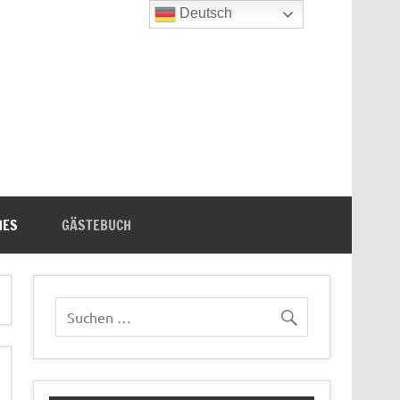
Deutsch
n's Bücherecke
HES
GÄSTEBUCH