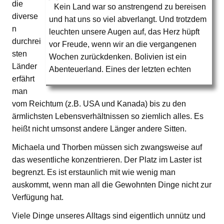
die
Kein Land war so anstrengend zu bereisen
diverse
und hat uns so viel abverlangt. Und trotzdem
n
leuchten unsere Augen auf, das Herz hüpft
durchrei
vor Freude, wenn wir an die vergangenen
sten
Wochen zurückdenken. Bolivien ist ein
Länder
Abenteuerland. Eines der letzten echten
erfährt
man
vom Reichtum (z.B. USA und Kanada) bis zu den
ärmlichsten Lebensverhältnissen so ziemlich alles. Es
heißt nicht umsonst andere Länger andere Sitten.
Michaela und Thorben müssen sich zwangsweise auf
das wesentliche konzentrieren. Der Platz im Laster ist
begrenzt. Es ist erstaunlich mit wie wenig man
auskommt, wenn man all die Gewohnten Dinge nicht zur
Verfügung hat.
Viele Dinge unseres Alltags sind eigentlich unnütz und