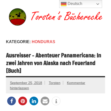
Zum
Deutsch
Inhalt
springen
Torsten's
Buchserien, Bücher, Filme, Reisen
Bücherecke
KATEGORIE:
HONDURAS
Ausreisser – Abenteuer Panamericana: In
zwei Jahren von Alaska nach Feuerland
[Buch]
September 25, 2018
Torsten
Kommentar
hinterlassen