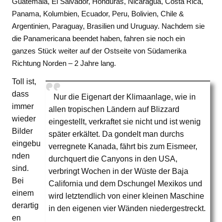
Guatemala, El Salvador, Honduras, Nicaragua, Costa Rica,
Panama, Kolumbien, Ecuador, Peru, Bolivien, Chile &
Argentinien, Paraguay, Brasilien und Uruguay. Nachdem sie
die Panamericana beendet haben, fahren sie noch ein
ganzes Stück weiter auf der Ostseite von Südamerika
Richtung Norden – 2 Jahre lang.
Toll ist,
dass
Nur die Eigenart der Klimaanlage, wie in
immer
allen tropischen Ländern auf Blizzard
wieder
eingestellt, verkraftet sie nicht und ist wenig
Bilder
später erkältet. Da gondelt man durchs
eingebu
verregnete Kanada, fährt bis zum Eismeer,
nden
durchquert die Canyons in den USA,
sind.
verbringt Wochen in der Wüste der Baja
Bei
California und dem Dschungel Mexikos und
einem
wird letztendlich von einer kleinen Maschine
derartig
in den eigenen vier Wänden niedergestreckt.
en