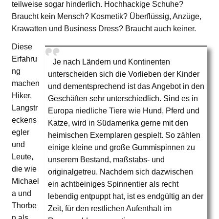
teilweise sogar hinderlich. Hochhackige Schuhe?
Braucht kein Mensch? Kosmetik? Überflüssig, Anzüge,
Krawatten und Business Dress? Braucht auch keiner.
Diese
Erfahru
Je nach Ländern und Kontinenten
ng
unterscheiden sich die Vorlieben der Kinder
machen
und dementsprechend ist das Angebot in den
Hiker,
Geschäften sehr unterschiedlich. Sind es in
Langstr
Europa niedliche Tiere wie Hund, Pferd und
eckens
Katze, wird in Südamerika gerne mit den
egler
heimischen Exemplaren gespielt. So zählen
und
einige kleine und große Gummispinnen zu
Leute,
unserem Bestand, maßstabs- und
die wie
originalgetreu. Nachdem sich dazwischen
Michael
ein achtbeiniges Spinnentier als recht
a und
lebendig entpuppt hat, ist es endgültig an der
Thorbe
Zeit, für den restlichen Aufenthalt im
n als