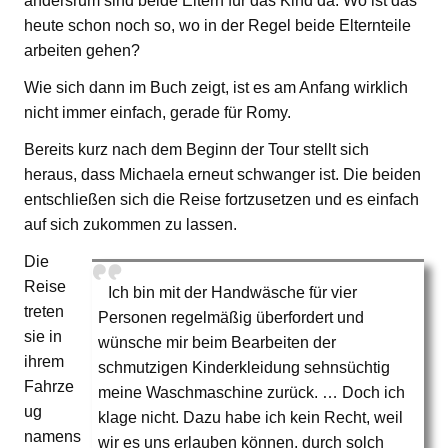
andersrum sind beide Eltern für das Kind da. Wo ist das
heute schon noch so, wo in der Regel beide Elternteile
arbeiten gehen?
Wie sich dann im Buch zeigt, ist es am Anfang wirklich
nicht immer einfach, gerade für Romy.
Bereits kurz nach dem Beginn der Tour stellt sich
heraus, dass Michaela erneut schwanger ist. Die beiden
entschließen sich die Reise fortzusetzen und es einfach
auf sich zukommen zu lassen.
Die
Reise
Ich bin mit der Handwäsche für vier
treten
Personen regelmäßig überfordert und
sie in
wünsche mir beim Bearbeiten der
ihrem
schmutzigen Kinderkleidung sehnsüchtig
Fahrze
meine Waschmaschine zurück. … Doch ich
ug
klage nicht. Dazu habe ich kein Recht, weil
namens
wir es uns erlauben können, durch solch