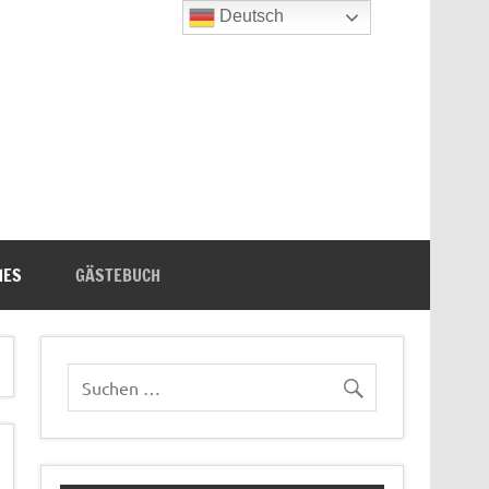
Deutsch
n's Bücherecke
HES
GÄSTEBUCH