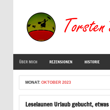
Zum
Inhalt
springen
Buchserien, Bücher, Filme, Reisen
ÜBER MICH
REZENSIONEN
HISTORIE
MONAT:
OKTOBER 2023
Leselaunen Urlaub gebucht, etwas