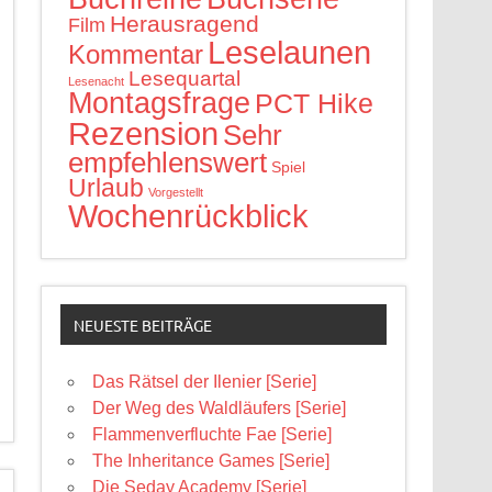
Herausragend
Film
Leselaunen
Kommentar
Lesequartal
Lesenacht
Montagsfrage
PCT Hike
Rezension
Sehr
empfehlenswert
Spiel
Urlaub
Vorgestellt
Wochenrückblick
NEUESTE BEITRÄGE
Das Rätsel der Ilenier [Serie]
Der Weg des Waldläufers [Serie]
Flammenverfluchte Fae [Serie]
The Inheritance Games [Serie]
Die Seday Academy [Serie]