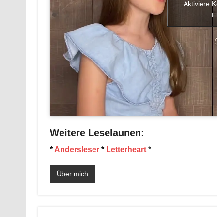
Aktiviere 
E
Weitere Leselaunen:
*
Andersleser
*
Letterheart
*
Über mich