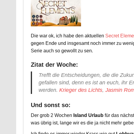
Die war ok, ich habe den aktuellen
Secret Eleme
gegen Ende und insgesamt noch immer zu wenig 
Serie auch so gewollt zu sen.
Zitat der Woche:
Trefft die Entscheidungen, die die Zukun
gefallen sind, denn es ist an euch, ihr E
werden.
Krieger des Lichts
,
Jasmin Ro
Und sonst so:
Der grob 2 Wochen
Island Urlaub
für das nächst
was übrig ist, lange wir es die ja nicht mehr geb
Ich finde es immer wieder Krass wie gut
Lobbyarb