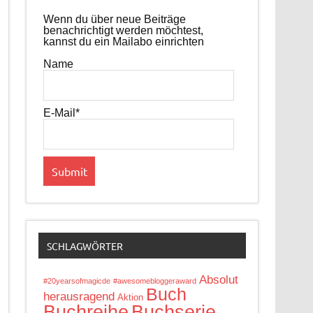
Wenn du über neue Beiträge
benachrichtigt werden möchtest,
kannst du ein Mailabo einrichten
Name
E-Mail*
SCHLAGWÖRTER
Absolut
#20yearsofmagicde
#awesomebloggeraward
Buch
herausragend
Aktion
Buchreihe
Buchserie