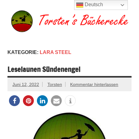
Zum
Deutsch
Inhalt
springen
Torsten's
Buchserien, Bücher, Filme, Reisen
Bücherecke
KATEGORIE:
LARA STEEL
Leselaunen Sündenengel
Juni 12, 2022
Torsten
Kommentar hinterlassen