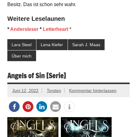
Besitz. Das ist schon sehr wahr.
Weitere Leselaunen
*
Andersleser
*
Letterheart
*
Lara Steel
Lena Kiefer
Sarah J. Maas
Über mich
Angels of Sin [Serie]
Juni 12, 2022
Torsten
Kommentar hinterlassen