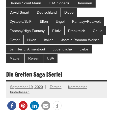
Barney Scout Mann
C.M. Spoerri
Dämonen
David Smart
Deutschland
Diebe
Dystopie/SciFi
Elfen
Engel
Fantasy+Realwelt
Fantasy/High Fantasy
Fiktiv
Frankreich
Ghule
Götter
Hiken
Italien
Jasmin Romana Welsch
Jennifer L. Armentrout
Jugendliche
Liebe
Magier
Reisen
USA
Die Greifen Saga [Serie]
September 19, 2020
Torsten
Kommentar
hinterlassen