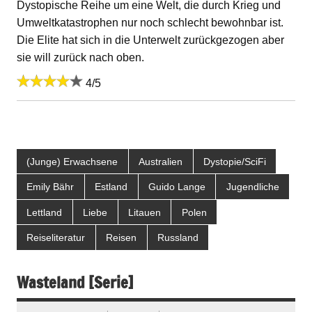
Dystopische Reihe um eine Welt, die durch Krieg und
Umweltkatastrophen nur noch schlecht bewohnbar ist.
Die Elite hat sich in die Unterwelt zurückgezogen aber
sie will zurück nach oben.
4/5
(Junge) Erwachsene
Australien
Dystopie/SciFi
Emily Bähr
Estland
Guido Lange
Jugendliche
Lettland
Liebe
Litauen
Polen
Reiseliteratur
Reisen
Russland
Wasteland [Serie]