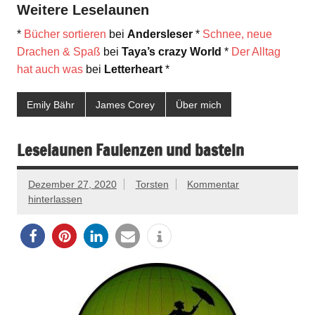
Weitere Leselaunen
*
Bücher sortieren
bei
Andersleser
*
Schnee, neue
Drachen & Spaß
bei
Taya’s crazy World
*
Der Alltag
hat auch was
bei
Letterheart
*
Emily Bähr
James Corey
Über mich
Leselaunen Faulenzen und basteln
Dezember 27, 2020
Torsten
Kommentar
hinterlassen