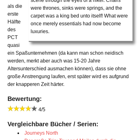
scene through the eyes of a hiker. Chairs
als die
were thrones, sinks were springs, and the
erste
carpet was a king bed unto itself! What were
Hälfte
once merely essentials had now become
des
luxuries.
PCT
quasi
ein Spaßunternehmen (da kann man schon neidisch
werden, merkt aber auch was 15-20 Jahre
Altersunterschied ausmachen können), dass sie ohne
große Anstrengung laufen, erst später wird es aufgrund
der knapperen Zeit härter.
Bewertung:
4/5
Vergleichbare Bücher / Serien:
Journeys North