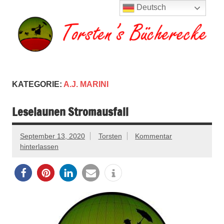
Zum
Deutsch
Inhalt
springen
Torsten's
Buchserien, Bücher, Filme, Reisen
Bücherecke
KATEGORIE:
A.J. MARINI
Leselaunen Stromausfall
September 13, 2020
Torsten
Kommentar
hinterlassen