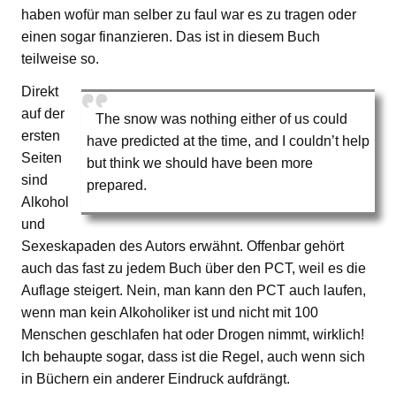
haben wofür man selber zu faul war es zu tragen oder
einen sogar finanzieren. Das ist in diesem Buch
teilweise so.
Direkt
auf der
The snow was nothing either of us could
ersten
have predicted at the time, and I couldn’t help
Seiten
but think we should have been more
sind
prepared.
Alkohol
und
Sexeskapaden des Autors erwähnt. Offenbar gehört
auch das fast zu jedem Buch über den PCT, weil es die
Auflage steigert. Nein, man kann den PCT auch laufen,
wenn man kein Alkoholiker ist und nicht mit 100
Menschen geschlafen hat oder Drogen nimmt, wirklich!
Ich behaupte sogar, dass ist die Regel, auch wenn sich
in Büchern ein anderer Eindruck aufdrängt.