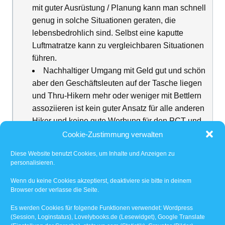
mit guter Ausrüstung / Planung kann man schnell
genug in solche Situationen geraten, die
lebensbedrohlich sind. Selbst eine kaputte
Luftmatratze kann zu vergleichbaren Situationen
führen.
Nachhaltiger Umgang mit Geld gut und schön
aber den Geschäftsleuten auf der Tasche liegen
und Thru-Hikern mehr oder weniger mit Bettlern
assoziieren ist kein guter Ansatz für alle anderen
Hiker und keine gute Werbung für den PCT und
Hiker insgesamt.
Cookie-Zustimmung verwalten
Die Kunst bei Essen und Wasser ist genau die
Diese Website benutzt Cookies, um Inhalte und Anzeigen zu
richtige Menge zu finden. Während ich oft zu viel
personalisieren.
von beidem hatte, hatten die Jungs öfter mal zu
Wenn du keine Cookies akzeptierst, deaktiviere sie bitte in deinem
wenig. Beim Essen ist das wahrscheinlich sogar
Browser oder verlasse die Seite.
der bessere Weg.
Es werden Cookies für folgende Funktionen verwendet: Wordpress
(Session, Loginstatus), Lovelybooks.de (Lesewidget), Google Translate
[Einklappen]