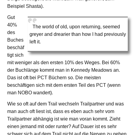
Beispiel Shasta).
Gut
40%
The world of old, upon returning, seemed
des
greyer and drearier than how I had previously
Buches
left it.
beschäf
tigt sich
mit weniger als den ersten 10% des Weges. Bei 60%
der Buchlänge kommt man in Kennedy Meadows an.
Das ist oft bei PCT Büchern so. Die meisten
beschäftigen sich mit dem ersten Teil des PCT (wenn
man NOBO wandert).
Wie so oft auf dem Trail wechseln Trailpartner und was
man auch oft liest ist, dass es eben auch sehr vom
Trailpartner abhängig ist wie man voran kommt. Zieht
einen jemand mit oder runter? Auf Dauer ist es sehr
schwer sich auf dem Trail nicht auf die Nerven zu gehen.