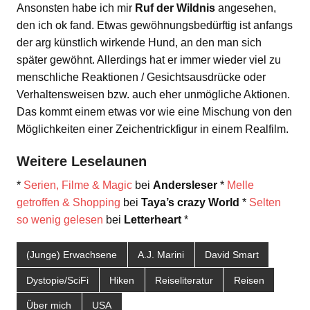
Ansonsten habe ich mir
Ruf der Wildnis
angesehen,
den ich ok fand. Etwas gewöhnungsbedürftig ist anfangs
der arg künstlich wirkende Hund, an den man sich
später gewöhnt. Allerdings hat er immer wieder viel zu
menschliche Reaktionen / Gesichtsausdrücke oder
Verhaltensweisen bzw. auch eher unmögliche Aktionen.
Das kommt einem etwas vor wie eine Mischung von den
Möglichkeiten einer Zeichentrickfigur in einem Realfilm.
Weitere Leselaunen
*
Serien, Filme & Magic
bei
Andersleser
*
Melle
getroffen & Shopping
bei
Taya’s crazy World
*
Selten
so wenig gelesen
bei
Letterheart
*
(Junge) Erwachsene
A.J. Marini
David Smart
Dystopie/SciFi
Hiken
Reiseliteratur
Reisen
Über mich
USA