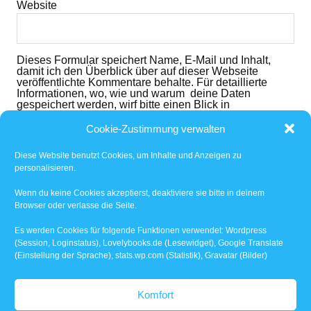
Website
Dieses Formular speichert Name, E-Mail und Inhalt,
damit ich den Überblick über auf dieser Webseite
veröffentlichte Kommentare behalte. Für detaillierte
Informationen, wo, wie und warum deine Daten
gespeichert werden, wirf bitte einen Blick in
die
Datenschutzerklärung
. Mit dem der dem folgenden
Button nimmst du diese zur Kenntnis und akzeptierst
Cookie-Zustimmung verwalten
den Inhalt.
Diese Website benutzt Cookies, um Inhalte und Anzeigen zu
Ich habe die
Datenschutzerklärung
gelesen und
personalisieren.
akzeptiert.
*
Wenn du keine Cookies akzeptierst, deaktiviere sie bitte in deinem
Browser oder verlasse die Seite.
Benachrichtige mich über nachfolgende Kommentare
via E-Mail.
Es werden Cookies für folgende Funktionen verwendet: Wordpress
(Session, Loginstatus), Lovelybooks.de (Lesewidget), Google Translate
(Einstellung der Sprache), stats.wp.com (Statistik), Gravatar (Bilder)
Benachrichtige mich über neue Beiträge via E-Mail.
Komfort