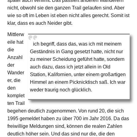
später auch verfilmt. Das passiert anderen Wanderern
nicht, obwohl sie den ganzen Trail gelaufen sind. Aber
wie so oft im Leben ist eben nicht alles gerecht. Somit ist
klar, dass es auch Neider gibt.
Mittlerw
eile hat
ich begriff, dass das, was ich mit meinem
die
Geständnis in Gang gesetzt hatte, nicht nur
Anzahl
zu meiner Scheidung geführt hatte, sondern
der
auch dazu, dass ich jetzt allein in Old
Wander
Station, Kalifornien, unter einem großartigen
er, die
Himmel an einem Picknicktisch saß. Ich war
den
weder traurig noch glücklich.
komplet
ten Trail
begehen deutlich zugenommen. Von rund 20, die sich
1995 gemeldet haben zu über 700 im Jahr 2016. Da das
freiwillige Meldungen sind, können die realen Zahlen
deutlich höher sein. Und das sind nur die, die den