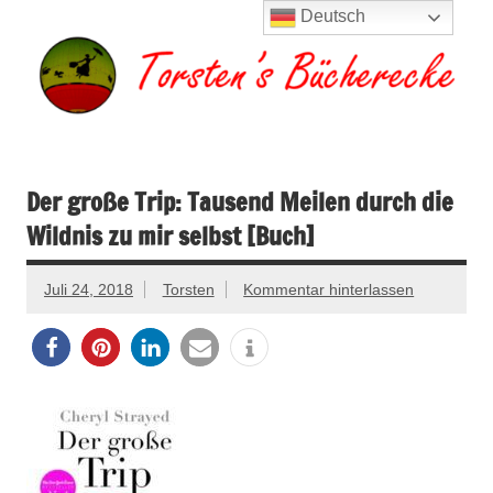
Zum
Deutsch
Inhalt
springen
Torsten's
Buchserien, Bücher, Filme, Reisen
Bücherecke
Der große Trip: Tausend Meilen durch die
Wildnis zu mir selbst [Buch]
Juli 24, 2018
Torsten
Kommentar hinterlassen