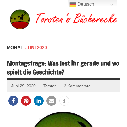
Zum
Deutsch
Inhalt
springen
Torsten's
Buchserien, Bücher, Filme, Reisen
Bücherecke
MONAT:
JUNI 2020
Montagsfrage: Was lest ihr gerade und wo
spielt die Geschichte?
Juni 29, 2020
Torsten
2 Kommentare