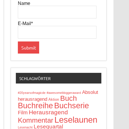
Name
E-Mail*
SCHLAGWÖRTER
Absolut
#20yearsofmagicde
#awesomebloggeraward
Buch
herausragend
Aktion
Buchreihe
Buchserie
Herausragend
Film
Leselaunen
Kommentar
Lesequartal
Lesenacht