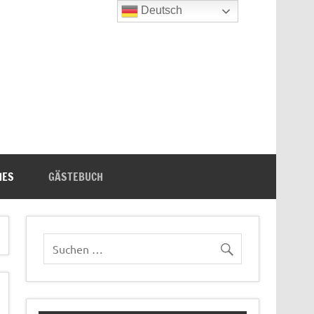
Deutsch
n's Bücherecke
HES
GÄSTEBUCH