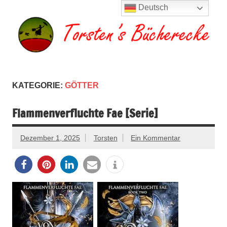
Zum
Deutsch
Inhalt
springen
Torsten's
Buchserien, Bücher, Filme, Reisen
Bücherecke
KATEGORIE:
GÖTTER
Flammenverfluchte Fae [Serie]
Dezember 1, 2025
Torsten
Ein Kommentar