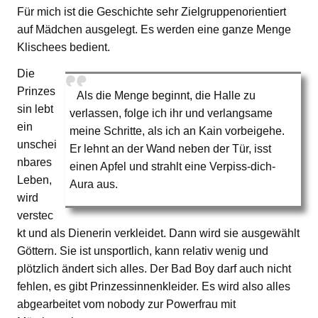
Für mich ist die Geschichte sehr Zielgruppenorientiert
auf Mädchen ausgelegt. Es werden eine ganze Menge
Klischees bedient.
Die
Prinzes
Als die Menge beginnt, die Halle zu
sin lebt
verlassen, folge ich ihr und verlangsame
ein
meine Schritte, als ich an Kain vorbeigehe.
unschei
Er lehnt an der Wand neben der Tür, isst
nbares
einen Apfel und strahlt eine Verpiss-dich-
Leben,
Aura aus.
wird
verstec
kt und als Dienerin verkleidet. Dann wird sie ausgewählt
Göttern. Sie ist unsportlich, kann relativ wenig und
plötzlich ändert sich alles. Der Bad Boy darf auch nicht
fehlen, es gibt Prinzessinnenkleider. Es wird also alles
abgearbeitet vom nobody zur Powerfrau mit