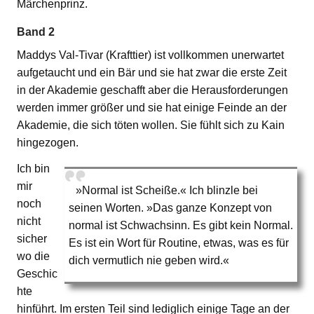
Märchenprinz.
Band 2
Maddys Val-Tivar (Krafttier) ist vollkommen unerwartet
aufgetaucht und ein Bär und sie hat zwar die erste Zeit
in der Akademie geschafft aber die Herausforderungen
werden immer größer und sie hat einige Feinde an der
Akademie, die sich töten wollen. Sie fühlt sich zu Kain
hingezogen.
Ich bin
mir
»Normal ist Scheiße.« Ich blinzle bei
noch
seinen Worten. »Das ganze Konzept von
nicht
normal ist Schwachsinn. Es gibt kein Normal.
sicher
Es ist ein Wort für Routine, etwas, was es für
wo die
dich vermutlich nie geben wird.«
Geschic
hte
hinführt. Im ersten Teil sind lediglich einige Tage an der