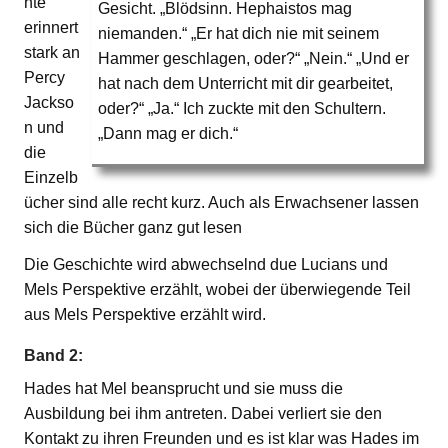
hte
Gesicht. „Blödsinn. Hephaistos mag
erinnert
niemanden.“ „Er hat dich nie mit seinem
stark an
Hammer geschlagen, oder?“ „Nein.“ „Und er
Percy
hat nach dem Unterricht mit dir gearbeitet,
Jackso
oder?“ „Ja.“ Ich zuckte mit den Schultern.
n und
„Dann mag er dich.“
die
Einzelb
ücher sind alle recht kurz. Auch als Erwachsener lassen
sich die Bücher ganz gut lesen
Die Geschichte wird abwechselnd due Lucians und
Mels Perspektive erzählt, wobei der überwiegende Teil
aus Mels Perspektive erzählt wird.
Band 2:
Hades hat Mel beansprucht und sie muss die
Ausbildung bei ihm antreten. Dabei verliert sie den
Kontakt zu ihren Freunden und es ist klar was Hades im