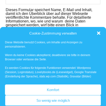
Dieses Formular speichert Name, E-Mail und Inhalt,
damit ich den Überblick über auf dieser Webseite
veröffentlichte Kommentare behalte. Für detaillierte
Informationen, wo, wie und warum deine Daten
gespeichert werden, wirf bitte einen Blick in
die
Datenschutzerklärung
. Mit dem der dem folgenden
Button nimmst du diese zur Kenntnis und akzeptierst
Cookie-Zustimmung verwalten
den Inhalt.
Diese Website benutzt Cookies, um Inhalte und Anzeigen zu
Ich habe die
Datenschutzerklärung
gelesen und
personalisieren.
akzeptiert.
*
Wenn du keine Cookies akzeptierst, deaktiviere sie bitte in deinem
Browser oder verlasse die Seite.
Benachrichtige mich über nachfolgende Kommentare
via E-Mail.
Es werden Cookies für folgende Funktionen verwendet: Wordpress
(Session, Loginstatus), Lovelybooks.de (Lesewidget), Google Translate
(Einstellung der Sprache), stats.wp.com (Statistik), Gravatar (Bilder)
Benachrichtige mich über neue Beiträge via E-Mail.
Komfort
So wenig wie möglich