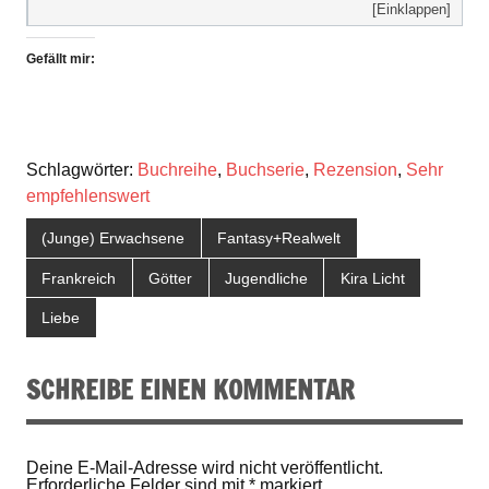
[Einklappen]
Gefällt mir:
Schlagwörter:
Buchreihe
,
Buchserie
,
Rezension
,
Sehr
empfehlenswert
(Junge) Erwachsene
Fantasy+Realwelt
Frankreich
Götter
Jugendliche
Kira Licht
Liebe
SCHREIBE EINEN KOMMENTAR
Deine E-Mail-Adresse wird nicht veröffentlicht.
Erforderliche Felder sind mit
*
markiert