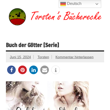
Zum
Deutsch
Inhalt
springen
Torsten's
Buchserien, Bücher, Filme, Reisen
Bücherecke
Buch der Götter [Serie]
Juni 15, 2024
Torsten
Kommentar hinterlassen