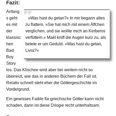
Fazit:
Anfang
s geht
»Was hast du getan?« In mir begann alles
es mit
zu flattern. »Sie hat mich mit einem Äffchen
der
verglichen, und sie wollte mich an Kerberos
klassisc
verfüttern.« Maél kniff die Augen kurz zu, als
hen
betete er um Geduld. »Was hast du getan,
Bad
Livia?«
Boy
Story
los. Das Klischee wird aber bei weitem nicht so
überreizt, wie das in anderen Büchern der Fall ist.
Relativ schnell steht eher die Göttergeschichte im
Vordergrund.
Ein gewisses Faible für griechische Götter kann nicht
schaden, dann ist diese Dilogie recht unterhaltsam.