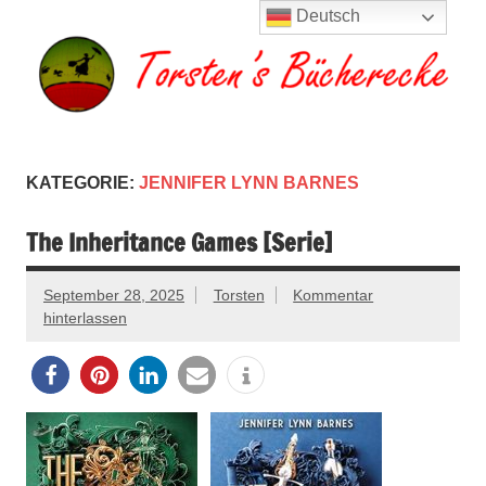
Zum
Deutsch
Inhalt
springen
Torsten's
Buchserien, Bücher, Filme, Reisen
Bücherecke
KATEGORIE:
JENNIFER LYNN BARNES
The Inheritance Games [Serie]
September 28, 2025
Torsten
Kommentar
hinterlassen