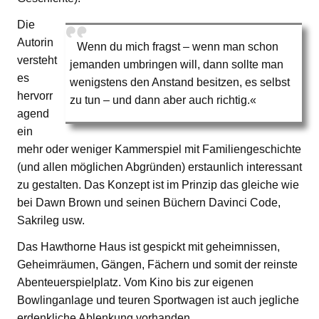
Die
Autorin
Wenn du mich fragst – wenn man schon
versteht
jemanden umbringen will, dann sollte man
es
wenigstens den Anstand besitzen, es selbst
hervorr
zu tun – und dann aber auch richtig.«
agend
ein
mehr oder weniger Kammerspiel mit Familiengeschichte
(und allen möglichen Abgründen) erstaunlich interessant
zu gestalten. Das Konzept ist im Prinzip das gleiche wie
bei Dawn Brown und seinen Büchern Davinci Code,
Sakrileg usw.
Das Hawthorne Haus ist gespickt mit geheimnissen,
Geheimräumen, Gängen, Fächern und somit der reinste
Abenteuerspielplatz. Vom Kino bis zur eigenen
Bowlinganlage und teuren Sportwagen ist auch jegliche
erdenkliche Ablenkung vorhanden.