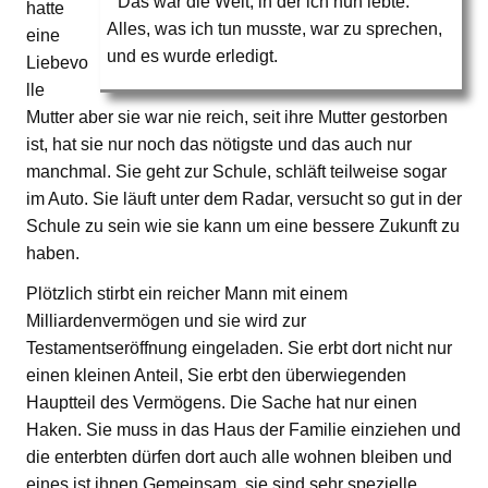
Das war die Welt, in der ich nun lebte.
hatte
Alles, was ich tun musste, war zu sprechen,
eine
und es wurde erledigt.
Liebevo
lle
Mutter aber sie war nie reich, seit ihre Mutter gestorben
ist, hat sie nur noch das nötigste und das auch nur
manchmal. Sie geht zur Schule, schläft teilweise sogar
im Auto. Sie läuft unter dem Radar, versucht so gut in der
Schule zu sein wie sie kann um eine bessere Zukunft zu
haben.
Plötzlich stirbt ein reicher Mann mit einem
Milliardenvermögen und sie wird zur
Testamentseröffnung eingeladen. Sie erbt dort nicht nur
einen kleinen Anteil, Sie erbt den überwiegenden
Hauptteil des Vermögens. Die Sache hat nur einen
Haken. Sie muss in das Haus der Familie einziehen und
die enterbten dürfen dort auch alle wohnen bleiben und
eines ist ihnen Gemeinsam, sie sind sehr spezielle