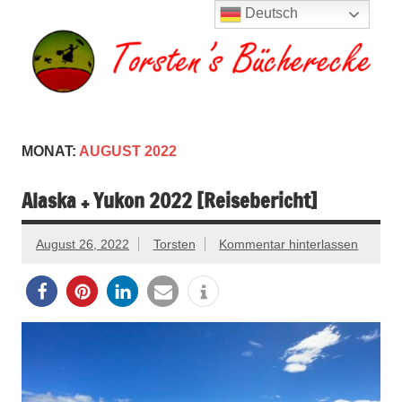
Zum
Deutsch
Inhalt
springen
Torsten's
Buchserien, Bücher, Filme, Reisen
Bücherecke
MONAT:
AUGUST 2022
Alaska + Yukon 2022 [Reisebericht]
August 26, 2022
Torsten
Kommentar hinterlassen