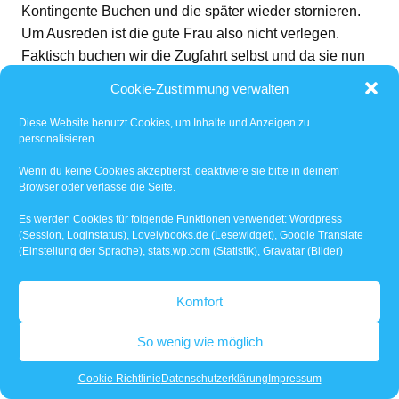
Kontingente Buchen und die später wieder stornieren.
Um Ausreden ist die gute Frau also nicht verlegen.
Faktisch buchen wir die Zugfahrt selbst und da sie nun
in Zugzwang ist, bekommen auch alle anderen die
Cookie-Zustimmung verwalten
Zugfahrt im kaputten Zug.
Diese Website benutzt Cookies, um Inhalte und Anzeigen zu
personalisieren.
Wenn du keine Cookies akzeptierst, deaktiviere sie bitte in deinem
Browser oder verlasse die Seite.
Es werden Cookies für folgende Funktionen verwendet: Wordpress
(Session, Loginstatus), Lovelybooks.de (Lesewidget), Google Translate
(Einstellung der Sprache), stats.wp.com (Statistik), Gravatar (Bilder)
Komfort
So wenig wie möglich
Cookie Richtlinie
Datenschutzerklärung
Impressum