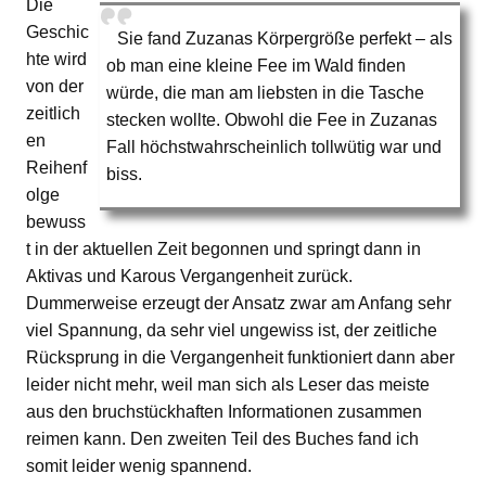
Die
Geschic
Sie fand Zuzanas Körpergröße perfekt – als
hte wird
ob man eine kleine Fee im Wald finden
von der
würde, die man am liebsten in die Tasche
zeitlich
stecken wollte. Obwohl die Fee in Zuzanas
en
Fall höchstwahrscheinlich tollwütig war und
Reihenf
biss.
olge
bewuss
t in der aktuellen Zeit begonnen und springt dann in
Aktivas und Karous Vergangenheit zurück.
Dummerweise erzeugt der Ansatz zwar am Anfang sehr
viel Spannung, da sehr viel ungewiss ist, der zeitliche
Rücksprung in die Vergangenheit funktioniert dann aber
leider nicht mehr, weil man sich als Leser das meiste
aus den bruchstückhaften Informationen zusammen
reimen kann. Den zweiten Teil des Buches fand ich
somit leider wenig spannend.