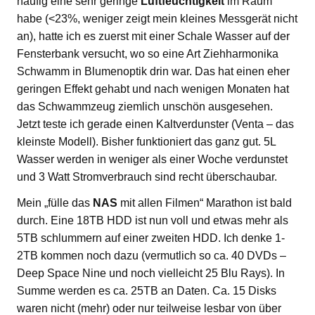
häufig eine sehr geringe
Luftfeuchtigkeit
im Raum
habe (<23%, weniger zeigt mein kleines Messgerät nicht
an), hatte ich es zuerst mit einer Schale Wasser auf der
Fensterbank versucht, wo so eine Art Ziehharmonika
Schwamm in Blumenoptik drin war. Das hat einen eher
geringen Effekt gehabt und nach wenigen Monaten hat
das Schwammzeug ziemlich unschön ausgesehen.
Jetzt teste ich gerade einen Kaltverdunster (Venta – das
kleinste Modell). Bisher funktioniert das ganz gut. 5L
Wasser werden in weniger als einer Woche verdunstet
und 3 Watt Stromverbrauch sind recht überschaubar.
Mein „fülle das
NAS
mit allen Filmen“ Marathon ist bald
durch. Eine 18TB HDD ist nun voll und etwas mehr als
5TB schlummern auf einer zweiten HDD. Ich denke 1-
2TB kommen noch dazu (vermutlich so ca. 40 DVDs –
Deep Space Nine und noch vielleicht 25 Blu Rays). In
Summe werden es ca. 25TB an Daten. Ca. 15 Disks
waren nicht (mehr) oder nur teilweise lesbar von über