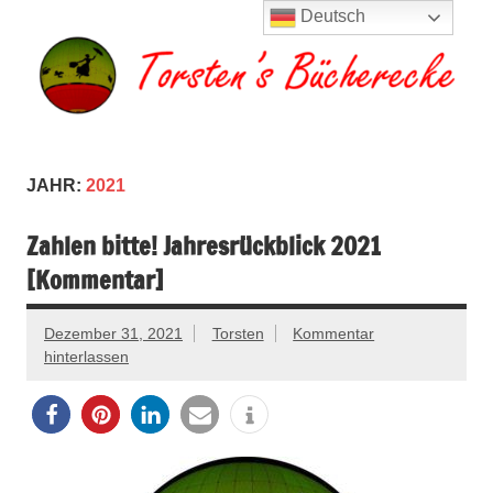
Zum
Deutsch
Inhalt
springen
Torsten's
Buchserien, Bücher, Filme, Reisen
Bücherecke
JAHR:
2021
Zahlen bitte! Jahresrückblick 2021
[Kommentar]
Dezember 31, 2021
Torsten
Kommentar
hinterlassen