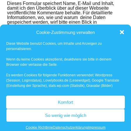
Dieses Formular speichert Name, E-Mail und Inhalt,
damit ich den Überblick über auf dieser Webseite
veröffentlichte Kommentare behalte. Für detaillierte
Informationen, wo, wie und warum deine Daten
gespeichert werden, wirf bitte einen Blick in
die
Datenschutzerklärung
. Mit dem der dem folgenden
Button nimmst du diese zur Kenntnis und akzeptierst
Cookie-Zustimmung verwalten
den Inhalt.
Diese Website benutzt Cookies, um Inhalte und Anzeigen zu
Ich habe die
Datenschutzerklärung
gelesen und
personalisieren.
akzeptiert.
*
Wenn du keine Cookies akzeptierst, deaktiviere sie bitte in deinem
Browser oder verlasse die Seite.
Benachrichtige mich über nachfolgende Kommentare
via E-Mail.
Es werden Cookies für folgende Funktionen verwendet: Wordpress
(Session, Loginstatus), Lovelybooks.de (Lesewidget), Google Translate
(Einstellung der Sprache), stats.wp.com (Statistik), Gravatar (Bilder)
Benachrichtige mich über neue Beiträge via E-Mail.
Komfort
So wenig wie möglich
WordPress-Theme: Dynamic News von ThemeZee.
Cookie Richtlinie
Datenschutzerklärung
Impressum