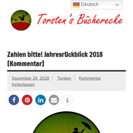
Zum
Deutsch
Inhalt
springen
Torsten's
Buchserien, Bücher, Filme, Reisen
Bücherecke
Zahlen bitte! Jahresrückblick 2018
[Kommentar]
Dezember 29, 2018
Torsten
Kommentar
hinterlassen