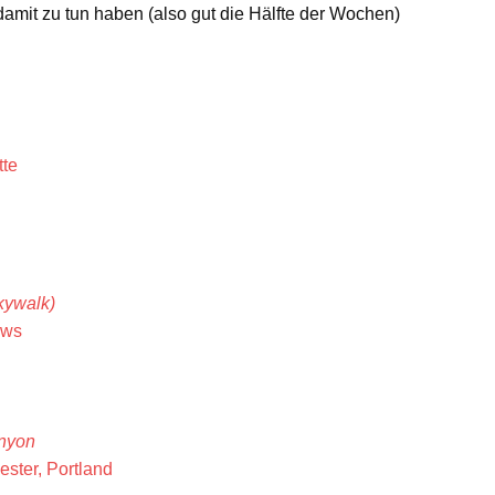
amit zu tun haben (also gut die Hälfte der Wochen)
tte
n
kywalk)
ows
nyon
ster, Portland