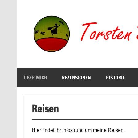
Zum
Inhalt
springen
Buchserien, Bücher, Filme, Reisen
ÜBER MICH
REZENSIONEN
HISTORIE
Reisen
Hier findet ihr Infos rund um meine Reisen.