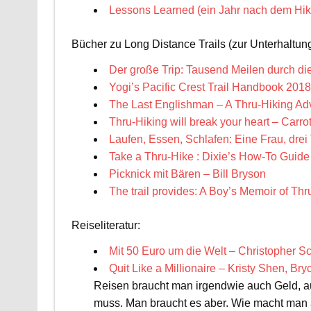
Lessons Learned (ein Jahr nach dem Hik
Bücher zu Long Distance Trails (zur Unterhaltung
Der große Trip: Tausend Meilen durch die
Yogi’s Pacific Crest Trail Handbook 201
The Last Englishman – A Thru-Hiking Adve
Thru-Hiking will break your heart – Carro
Laufen, Essen, Schlafen: Eine Frau, drei
Take a Thru-Hike : Dixie’s How-To Guide f
Picknick mit Bären – Bill Bryson
The trail provides: A Boy’s Memoir of Thr
Reiseliteratur:
Mit 50 Euro um die Welt – Christopher S
Quit Like a Millionaire – Kristy Shen, Br
Reisen braucht man irgendwie auch Geld, au
muss. Man braucht es aber. Wie macht man 