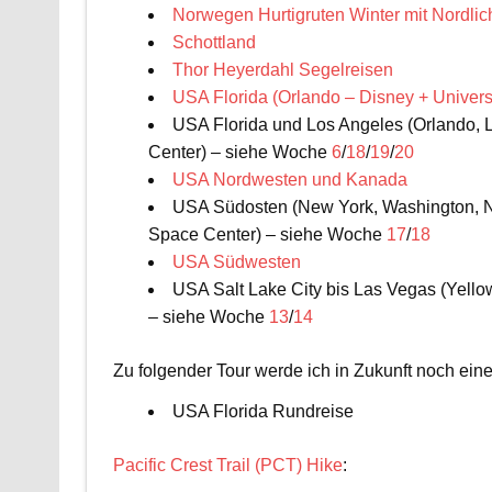
Norwegen Hurtigruten Winter mit Nordlic
Schottland
Thor Heyerdahl Segelreisen
USA Florida (Orlando – Disney + Univer
USA Florida und Los Angeles (Orlando, 
Center) – siehe Woche
6
/
18
/
19
/
20
USA Nordwesten und Kanada
USA Südosten (New York, Washington, Na
Space Center) – siehe Woche
17
/
18
USA Südwesten
USA Salt Lake City bis Las Vegas (Yell
– siehe Woche
13
/
14
Zu folgender Tour werde ich in Zukunft noch eine
USA Florida Rundreise
Pacific Crest Trail (PCT) Hike
: