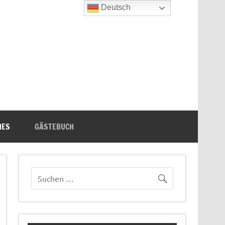
Deutsch
n's Bücherecke
HES
GÄSTEBUCH