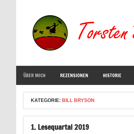
Zum
Inhalt
springen
Buchserien, Bücher, Filme, Reisen
ÜBER MICH
REZENSIONEN
HISTORIE
KATEGORIE:
BILL BRYSON
1. Lesequartal 2019