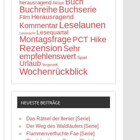
Buch
herausragend
Aktion
Buchreihe
Buchserie
Herausragend
Film
Leselaunen
Kommentar
Lesequartal
Lesenacht
Montagsfrage
PCT Hike
Rezension
Sehr
empfehlenswert
Spiel
Urlaub
Vorgestellt
Wochenrückblick
NEUESTE BEITRÄGE
Das Rätsel der Ilenier [Serie]
Der Weg des Waldläufers [Serie]
Flammenverfluchte Fae [Serie]