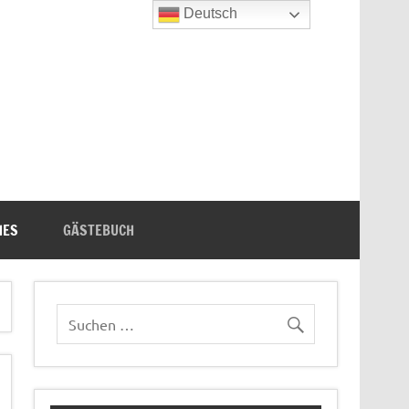
Deutsch
n's Bücherecke
HES
GÄSTEBUCH