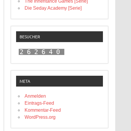
The Inheritance Games [Serie]
Die Seday Academy [Serie]
BESUCHER
262640
META
Anmelden
Eintrags-Feed
Kommentar-Feed
WordPress.org