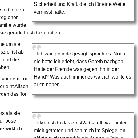
Sicherheit und Kraft, die ich für eine Weile
sind in den
vermisst hatte.
Regionen
Familie wurde
sie gerade Lust dazu hatten.
te um sie
sziel ist ab
Ich war, gelinde gesagt, sprachlos. Noch
h und die
nie hatte ich erlebt, dass Gareth nachgab.
aben.
Hatte der Fremde was gegen ihn in der
Hand? Was auch immer es war, ich wollte es
ie vor dem Tod
auch haben.
rleiht Alison
rden das Tor
s als sie
nur böse
»Meinst du das ernst?« Gareth war hinter
e wirklich
mich getreten und sah mich im Spiegel an.