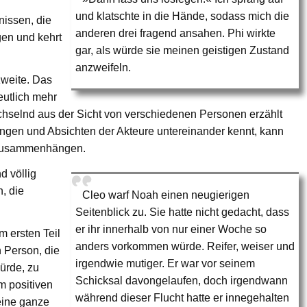
und klatschte in die Hände, sodass mich die
nissen, die
anderen drei fragend ansahen. Phi wirkte
gen und kehrt
gar, als würde sie meinen geistigen Zustand
anzweifeln.
 zweite. Das
eutlich mehr
hselnd aus der Sicht von verschiedenen Personen erzählt
ngen und Absichten der Akteure untereinander kennt, kann
 zusammenhängen.
d völlig
n, die
Cleo warf Noah einen neugierigen
Seitenblick zu. Sie hatte nicht gedacht, dass
er ihr innerhalb von nur einer Woche so
m ersten Teil
anders vorkommen würde. Reifer, weiser und
n Person, die
irgendwie mutiger. Er war vor seinem
ürde, zu
Schicksal davongelaufen, doch irgendwann
m positiven
während dieser Flucht hatte er innegehalten
 eine ganze