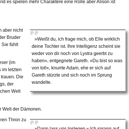
nd es spielen mehr Charaktere eine Rolle aber Alison ist
m aber nicht
der Bruder
»Weißt du, ich frage mich, ob Elle wirklich
 Sie fühlt
deine Tochter ist. Ihre Intelligenz scheint sie
weder von dir noch von Lystra geerbt zu
haben«, entgegnete Gareth. »Du bist so was
eser (im
von tot!«, knurrte Adam, ehe er sich auf
im letzten
Gareth stürzte und sich noch im Sprung
trauen. Die
wandelte.
s, der
ichen Welt
er Welt der Dämonen.
hren Thron zu
»Dann lass uns loslegen.« Ich sprang auf