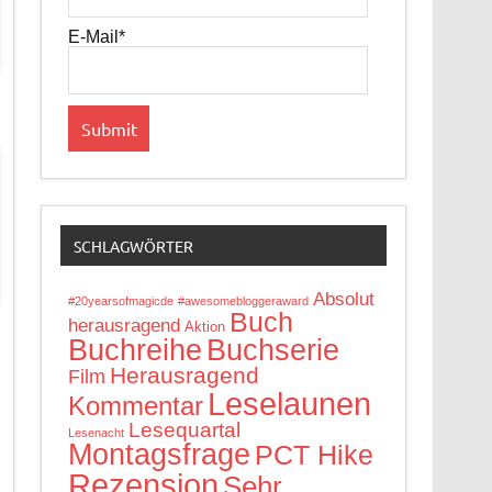
E-Mail*
SCHLAGWÖRTER
Absolut
#20yearsofmagicde
#awesomebloggeraward
Buch
herausragend
Aktion
Buchreihe
Buchserie
Herausragend
Film
Leselaunen
Kommentar
Lesequartal
Lesenacht
Montagsfrage
PCT Hike
Rezension
Sehr