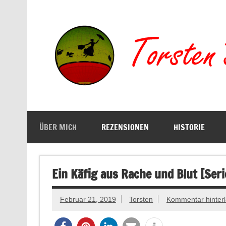
Zum
Inhalt
springen
Buchserien, Bücher, Filme, Reisen
ÜBER MICH
REZENSIONEN
HISTORIE
Ein Käfig aus Rache und Blut [Seri
Februar 21, 2019
Torsten
Kommentar hinter