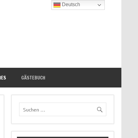
Deutsch
n's Bücherecke
HES
GÄSTEBUCH