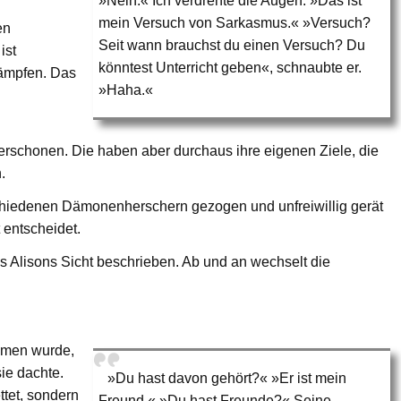
»Nein.« Ich verdrehte die Augen. »Das ist
mein Versuch von Sarkasmus.« »Versuch?
en
Seit wann brauchst du einen Versuch? Du
ist
könntest Unterricht geben«, schnaubte er.
kämpfen. Das
»Haha.«
verschonen. Die haben aber durchaus ihre eigenen Ziele, die
.
chiedenen Dämonenherschern gezogen und unfreiwillig gerät
 entscheidet.
us Alisons Sicht beschrieben. Ab und an wechselt die
men wurde,
sie dachte.
»Du hast davon gehört?« »Er ist mein
tet, sondern
Freund.« »Du hast Freunde?« Seine