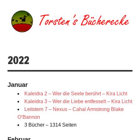
Zum
Inhalt
springen
Torsten's
Buchserien, Bücher, Filme, Reisen
Bücherecke
2022
Januar
Kaleidra 2 – Wer die Seele berührt – Kira Licht
Kaleidra 3 – Wer die Liebe entfesselt – Kira Licht
Leitstern 7 – Nexus – Cahal Armstrong Blake
O’Bannon
3 Bücher – 1314 Seiten
Februar