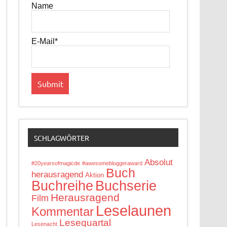
Name
E-Mail*
SCHLAGWÖRTER
Absolut
#20yearsofmagicde
#awesomebloggeraward
Buch
herausragend
Aktion
Buchreihe
Buchserie
Herausragend
Film
Leselaunen
Kommentar
Lesequartal
Lesenacht