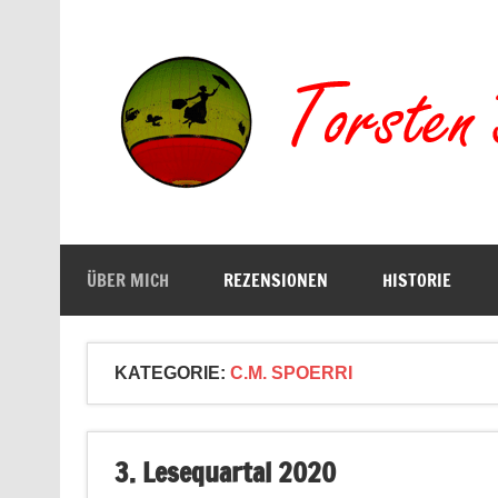
Zum
Inhalt
springen
Buchserien, Bücher, Filme, Reisen
ÜBER MICH
REZENSIONEN
HISTORIE
KATEGORIE:
C.M. SPOERRI
3. Lesequartal 2020