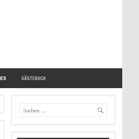
n's Bücherecke
HES
GÄSTEBUCH