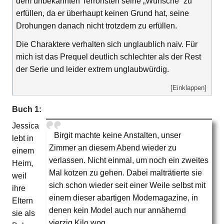
dem unbekannten Terroristen seine „Wünsche“ zu
erfüllen, da er überhaupt keinen Grund hat, seine
Drohungen danach nicht trotzdem zu erfüllen.
Die Charaktere verhalten sich unglaublich naiv. Für
mich ist das Prequel deutlich schlechter als der Rest
der Serie und leider extrem unglaubwürdig.
[Einklappen]
Buch 1:
Jessica
Birgit machte keine Anstalten, unser
lebt in
Zimmer an diesem Abend wieder zu
einem
verlassen. Nicht einmal, um noch ein zweites
Heim,
Mal kotzen zu gehen. Dabei malträtierte sie
weil
sich schon wieder seit einer Weile selbst mit
ihre
einem dieser abartigen Modemagazine, in
Eltern
denen kein Model auch nur annähernd
sie als
vierzig Kilo wog.