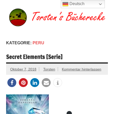
Zum
Deutsch
Inhalt
springen
Torsten's
Buchserien, Bücher, Filme, Reisen
Bücherecke
KATEGORIE:
PERU
Secret Elements [Serie]
Oktober 7, 2018
Torsten
Kommentar hinterlassen