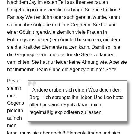
Nachdem Jay im ersten Teil aus ihrer vertrauten
Umgebung in eine ziemlich schräge Science Fiction /
Fantasy Welt entführt oder auch gerettet wurde, kennt
sie nun ihre Aufgabe und ihre Gegnerin. Sie hat von
einer Göttin (irgendwie ziemlich viele Frauen in
Führungspositionen) ein Amulett bekommen, mit dem
sie die Kraft der Elemente nutzen kann. Damit soll sie
die Gegenspielerin, die die dunkle Seite verkörpert,
vernichten. Sie hat nur leider keine Ahnung wie. Aber sie
hat immerhin Team 8 und die Agency auf ihrer Seite.
Bevor
sie mir
Andere gruben sich einen Weg durch den
ihrer
Berg – ich sprengte ihn lieber. Und Lee hatte
Gegens
offenbar seinen Spaß daran, mich
pielerin
regelmäßig explodieren zu lassen.
aufneh
men
kann, muss sie aber noch 3 Elemente finden und sich