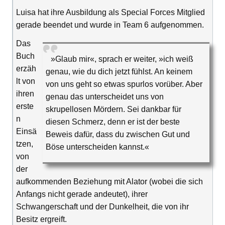
Luisa hat ihre Ausbildung als Special Forces Mitglied
gerade beendet und wurde in Team 6 aufgenommen.
Das
Buch
»Glaub mir«, sprach er weiter, »ich weiß
erzäh
genau, wie du dich jetzt fühlst. An keinem
lt von
von uns geht so etwas spurlos vorüber. Aber
ihren
genau das unterscheidet uns von
erste
skrupellosen Mördern. Sei dankbar für
n
diesen Schmerz, denn er ist der beste
Einsä
Beweis dafür, dass du zwischen Gut und
tzen,
Böse unterscheiden kannst.«
von
der
aufkommenden Beziehung mit Alator (wobei die sich
Anfangs nicht gerade andeutet), ihrer
Schwangerschaft und der Dunkelheit, die von ihr
Besitz ergreift.