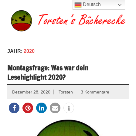
Zum
Deutsch
Inhalt
springen
Torsten's
Buchserien, Bücher, Filme, Reisen
Bücherecke
JAHR:
2020
Montagsfrage: Was war dein
Lesehighlight 2020?
Dezember 28, 2020
Torsten
3 Kommentare