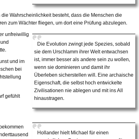
die Wahrscheinlichkeit besteht, dass die Menschen die
eren zum Wächter fliegen, um dort eine Prüfung abzulegen.
r unfreiwillig
t und
Die Evolution zwingt jede Spezies, sobald
te.
sie dem Urschlamm ihrer Welt entwachsen
ist, immer besser als andere sein zu wollen,
unst und im
wenn sie dominieren und damit ihr
nschen bei
Überleben sicherstellen will. Eine archaische
htstellung
Eigenschaft, die selbst hoch entwickelte
Zivilisationen nie ablegen und mit ins All
rf gefühlt
hinaustragen.
r bekommen
Hollander hielt Michael für einen
underttausend