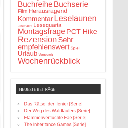
Buchreihe
Buchserie
Herausragend
Film
Leselaunen
Kommentar
Lesequartal
Lesenacht
Montagsfrage
PCT Hike
Rezension
Sehr
empfehlenswert
Spiel
Urlaub
Vorgestellt
Wochenrückblick
NEUESTE BEITRÄGE
Das Rätsel der Ilenier [Serie]
Der Weg des Waldläufers [Serie]
Flammenverfluchte Fae [Serie]
The Inheritance Games [Serie]