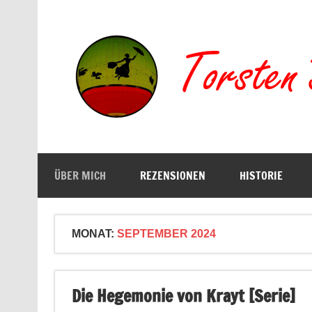
Zum
Inhalt
springen
Buchserien, Bücher, Filme, Reisen
ÜBER MICH
REZENSIONEN
HISTORIE
MONAT:
SEPTEMBER 2024
Die Hegemonie von Krayt [Serie]