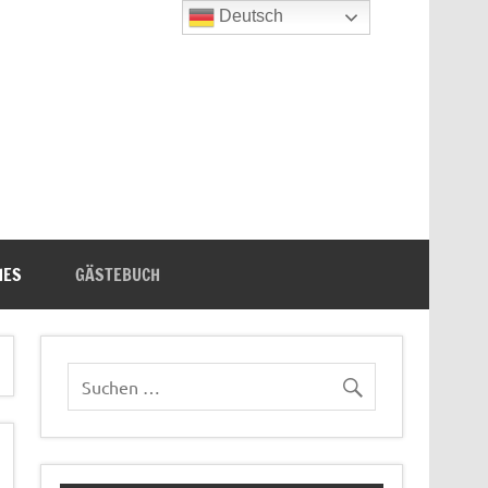
Deutsch
n's Bücherecke
HES
GÄSTEBUCH