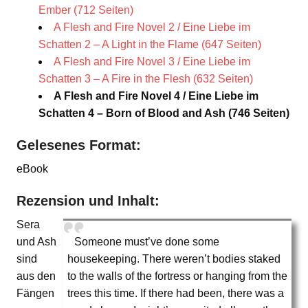
Ember (712 Seiten)
A Flesh and Fire Novel 2 / Eine Liebe im
Schatten 2 – A Light in the Flame (647 Seiten)
A Flesh and Fire Novel 3 / Eine Liebe im
Schatten 3 – A Fire in the Flesh (632 Seiten)
A Flesh and Fire Novel 4 / Eine Liebe im
Schatten 4 – Born of Blood and Ash (746 Seiten)
Gelesenes Format:
eBook
Rezension und Inhalt:
Sera
und Ash
Someone must’ve done some
sind
housekeeping. There weren’t bodies staked
aus den
to the walls of the fortress or hanging from the
Fängen
trees this time. If there had been, there was a