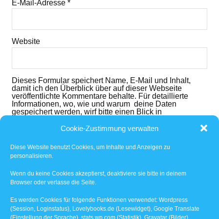
E-Mail-Adresse
*
Website
Dieses Formular speichert Name, E-Mail und Inhalt,
damit ich den Überblick über auf dieser Webseite
veröffentlichte Kommentare behalte. Für detaillierte
Informationen, wo, wie und warum deine Daten
gespeichert werden, wirf bitte einen Blick in
die
Datenschutzerklärung
. Mit dem der dem folgenden
Button nimmst du diese zur Kenntnis und akzeptierst
Cookie-Zustimmung verwalten
den Inhalt.
Diese Website benutzt Cookies, um Inhalte und Anzeigen zu
Ich habe die
Datenschutzerklärung
gelesen und
personalisieren.
akzeptiert.
*
Wenn du keine Cookies akzeptierst, deaktiviere sie bitte in deinem
Browser oder verlasse die Seite.
Benachrichtige mich über nachfolgende Kommentare
via E-Mail.
Es werden Cookies für folgende Funktionen verwendet: Wordpress
(Session, Loginstatus), Lovelybooks.de (Lesewidget), Google Translate
(Einstellung der Sprache), stats.wp.com (Statistik), Gravatar (Bilder)