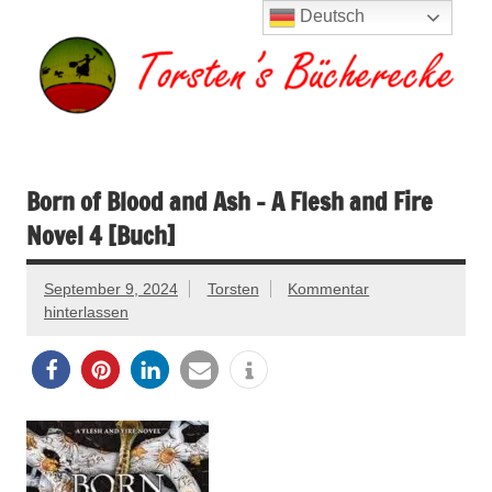
Zum
Deutsch
Inhalt
springen
Torsten's
Buchserien, Bücher, Filme, Reisen
Bücherecke
Born of Blood and Ash – A Flesh and Fire
Novel 4 [Buch]
September 9, 2024
Torsten
Kommentar
hinterlassen