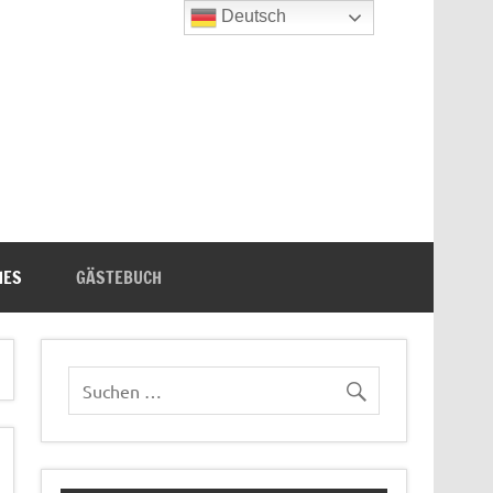
Deutsch
n's Bücherecke
HES
GÄSTEBUCH