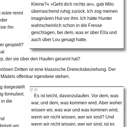
Kleine?« »Geht dich nichts an«, gab Milo
überraschend ruhig zurück. Ich zog meinen
 wäre rennt
imaginären Hut vor ihm. Ich hätte Hunter
eder
wahrscheinlich schon in die Fresse
sie ihn
geschlagen, bei dem, was er über Ella und
auch über Lou gesagt hatte.
er gespielt?
hat
yp, der sie über den Haufen gerannt hat?
iösen Dritten ist eine klassische Dreiecksbeziehung. Der
e Mädels offenbar irgendwie stehen.
 dargestellt
g formuliert.
Es ist leicht, davonzulaufen. Vor dem, was
 in die
war, und dem, was kommen wird. Aber woher
wissen wir, was war und was kommen wird,
wenn wir nicht wissen, wer wir sind? Und
und
wenn wir nicht wissen, wer wir sind, ist es
 bringt um