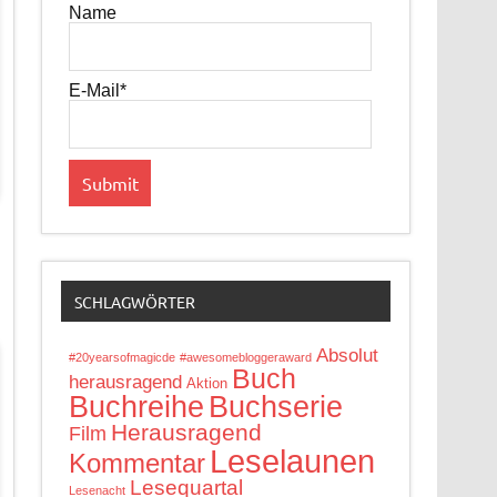
Name
E-Mail*
SCHLAGWÖRTER
Absolut
#20yearsofmagicde
#awesomebloggeraward
Buch
herausragend
Aktion
Buchreihe
Buchserie
Herausragend
Film
Leselaunen
Kommentar
Lesequartal
Lesenacht