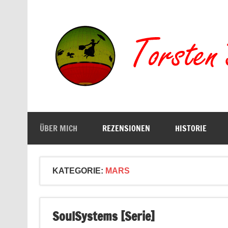
Zum
Inhalt
springen
Buchserien, Bücher, Filme, Reisen
ÜBER MICH
REZENSIONEN
HISTORIE
KATEGORIE:
MARS
SoulSystems [Serie]