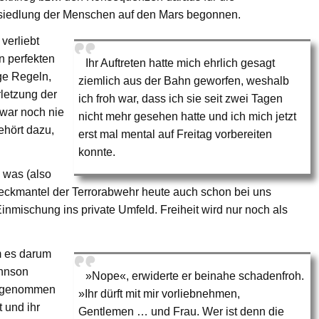
siedlung der Menschen auf den Mars begonnen.
verliebt
n perfekten
Ihr Auftreten hatte mich ehrlich gesagt
nge Regeln,
ziemlich aus der Bahn geworfen, weshalb
letzung der
ich froh war, dass ich sie seit zwei Tagen
 war noch nie
nicht mehr gesehen hatte und ich mich jetzt
ehört dazu,
erst mal mental auf Freitag vorbereiten
konnte.
 was (also
eckmantel der Terrorabwehr heute auch schon bei uns
inmischung ins private Umfeld. Freiheit wird nur noch als
m es darum
ohnson
»Nope«, erwiderte er beinahe schadenfroh.
uss genommen
»Ihr dürft mit mir vorliebnehmen,
 und ihr
Gentlemen … und Frau. Wer ist denn die