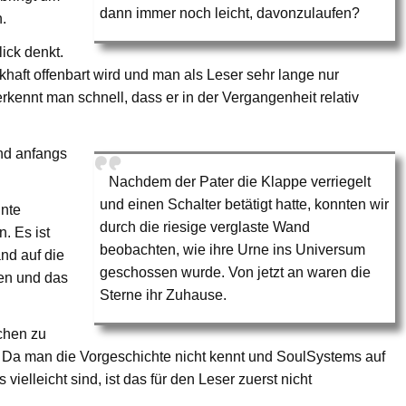
dann immer noch leicht, davonzulaufen?
.
lick denkt.
aft offenbart wird und man als Leser sehr lange nur
kennt man schnell, dass er in der Vergangenheit relativ
nd anfangs
Nachdem der Pater die Klappe verriegelt
und einen Schalter betätigt hatte, konnten wir
nnte
durch die riesige verglaste Wand
. Es ist
beobachten, wie ihre Urne ins Universum
nd auf die
geschossen wurde. Von jetzt an waren die
ren und das
Sterne ihr Zuhause.
chen zu
 Da man die Vorgeschichte nicht kennt und SoulSystems auf
 vielleicht sind, ist das für den Leser zuerst nicht