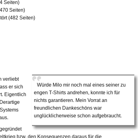
4 Seiten)
(470 Seiten)
ört (482 Seiten)
 verliebt
Würde Milo mir noch mal eines seiner zu
ass er sich
engen T-Shirts andrehen, konnte ich für
t. Eigentlich
nichts garantieren. Mein Vorrat an
 Derartige
freundlichen Dankeschöns war
lSystems
unglücklicherweise schon aufgebraucht.
aus.
 gegründet
tkrieg bzw. den Konsequenzen daraus für die