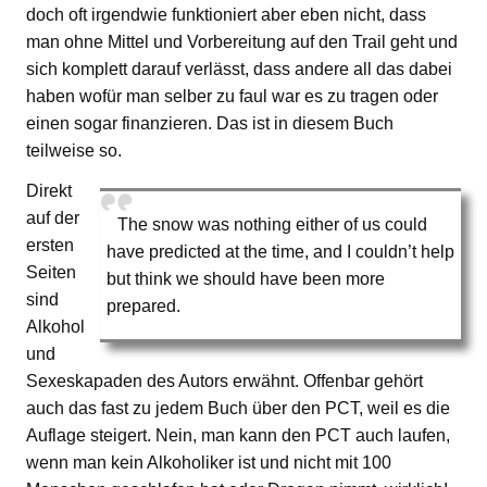
doch oft irgendwie funktioniert aber eben nicht, dass
man ohne Mittel und Vorbereitung auf den Trail geht und
sich komplett darauf verlässt, dass andere all das dabei
haben wofür man selber zu faul war es zu tragen oder
einen sogar finanzieren. Das ist in diesem Buch
teilweise so.
Direkt
auf der
The snow was nothing either of us could
ersten
have predicted at the time, and I couldn’t help
Seiten
but think we should have been more
sind
prepared.
Alkohol
und
Sexeskapaden des Autors erwähnt. Offenbar gehört
auch das fast zu jedem Buch über den PCT, weil es die
Auflage steigert. Nein, man kann den PCT auch laufen,
wenn man kein Alkoholiker ist und nicht mit 100