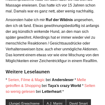
Massage erwiesen. Das hatte ich vor 15 Jahren schon
mal. Damals war es ganz nett, aber wenig nachhaltig.
Ansonsten habe ich mir
Ruf der Wildnis
angesehen,
den ich ok fand. Etwas gewöhnungsbedürftig ist anfangs
der arg künstlich wirkende Hund, an den man sich
später gewöhnt. Allerdings hat er immer wieder viel zu
menschliche Reaktionen / Gesichtsausdrücke oder
Verhaltensweisen bzw. auch eher unmögliche Aktionen.
Das kommt einem etwas vor wie eine Mischung von den
Möglichkeiten einer Zeichentrickfigur in einem Realfilm.
Weitere Leselaunen
*
Serien, Filme & Magic
bei
Andersleser
*
Melle
getroffen & Shopping
bei
Taya’s crazy World
*
Selten
so wenig gelesen
bei
Letterheart
*
(Junge) Erwachsene
A.J. Marini
David Smart