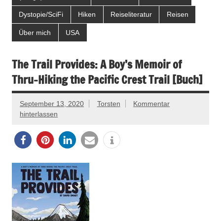
Dystopie/SciFi
Hiken
Reiseliteratur
Reisen
Über mich
USA
The Trail Provides: A Boy’s Memoir of
Thru-Hiking the Pacific Crest Trail [Buch]
September 13, 2020
Torsten
Kommentar
hinterlassen