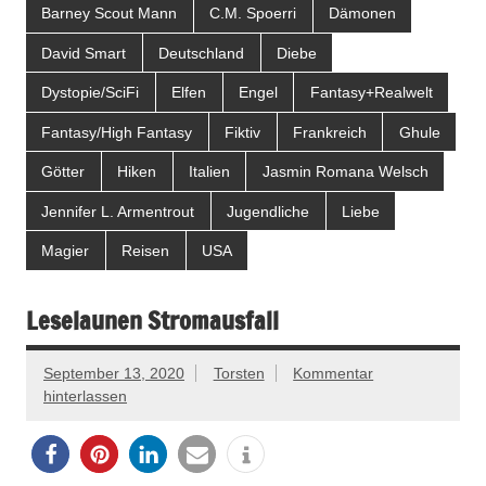
Barney Scout Mann
C.M. Spoerri
Dämonen
David Smart
Deutschland
Diebe
Dystopie/SciFi
Elfen
Engel
Fantasy+Realwelt
Fantasy/High Fantasy
Fiktiv
Frankreich
Ghule
Götter
Hiken
Italien
Jasmin Romana Welsch
Jennifer L. Armentrout
Jugendliche
Liebe
Magier
Reisen
USA
Leselaunen Stromausfall
September 13, 2020
Torsten
Kommentar
hinterlassen