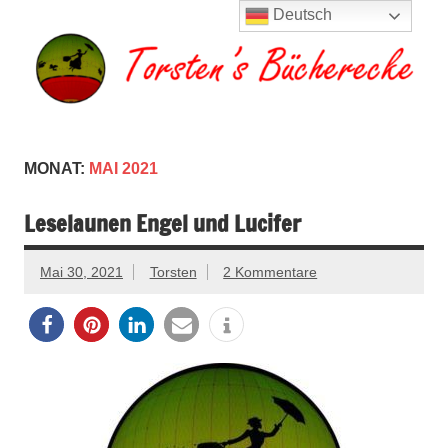
Zum
Deutsch
Inhalt
springen
Torsten's
Buchserien, Bücher, Filme, Reisen
Bücherecke
MONAT:
MAI 2021
Leselaunen Engel und Lucifer
Mai 30, 2021
Torsten
2 Kommentare