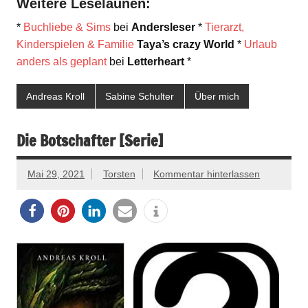
Weitere Leselaunen:
*
Buchliebe & Sims
bei
Andersleser
*
Tierarzt,
Kinderspielen & Familie
Taya’s crazy World
*
Urlaub
anders als geplant
bei
Letterheart
*
Andreas Kroll
Sabine Schulter
Über mich
Die Botschafter [Serie]
Mai 29, 2021
Torsten
Kommentar hinterlassen