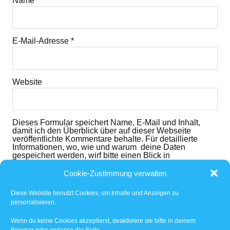
Name
*
E-Mail-Adresse
*
Website
Dieses Formular speichert Name, E-Mail und Inhalt,
damit ich den Überblick über auf dieser Webseite
veröffentlichte Kommentare behalte. Für detaillierte
Informationen, wo, wie und warum deine Daten
gespeichert werden, wirf bitte einen Blick in
die
Datenschutzerklärung
. Mit dem der dem folgenden
Button nimmst du diese zur Kenntnis und akzeptierst
Cookie-Zustimmung verwalten
den Inhalt.
Diese Website benutzt Cookies, um Inhalte und Anzeigen zu
Ich habe die
Datenschutzerklärung
gelesen und
personalisieren.
akzeptiert.
*
Wenn du keine Cookies akzeptierst, deaktiviere sie bitte in deinem