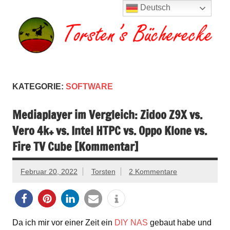
Zum
Deutsch
Inhalt
springen
Torsten's
Buchserien, Bücher, Filme, Reisen
Bücherecke
KATEGORIE:
SOFTWARE
Mediaplayer im Vergleich: Zidoo Z9X vs.
Vero 4k+ vs. Intel HTPC vs. Oppo Klone vs.
Fire TV Cube [Kommentar]
Februar 20, 2022
Torsten
2 Kommentare
Da ich mir vor einer Zeit ein
DIY NAS
gebaut habe und