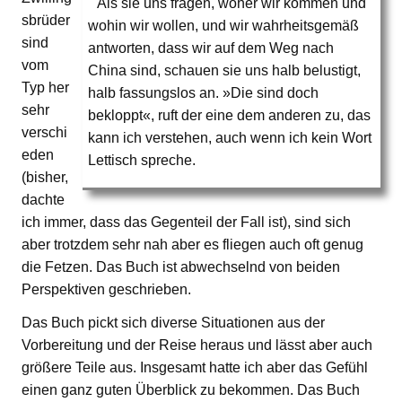
Als sie uns fragen, woher wir kommen und
sbrüder
wohin wir wollen, und wir wahrheitsgemäß
sind
antworten, dass wir auf dem Weg nach
vom
China sind, schauen sie uns halb belustigt,
Typ her
halb fassungslos an. »Die sind doch
sehr
bekloppt«, ruft der eine dem anderen zu, das
verschi
kann ich verstehen, auch wenn ich kein Wort
eden
Lettisch spreche.
(bisher,
dachte
ich immer, dass das Gegenteil der Fall ist), sind sich
aber trotzdem sehr nah aber es fliegen auch oft genug
die Fetzen. Das Buch ist abwechselnd von beiden
Perspektiven geschrieben.
Das Buch pickt sich diverse Situationen aus der
Vorbereitung und der Reise heraus und lässt aber auch
größere Teile aus. Insgesamt hatte ich aber das Gefühl
einen ganz guten Überblick zu bekommen. Das Buch