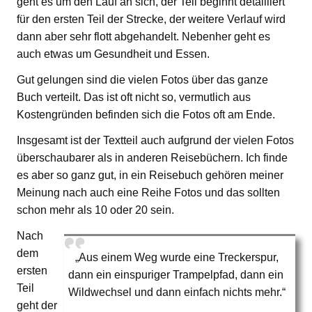
geht es um den Lauf an sich, der Teil beginnt detailliert
für den ersten Teil der Strecke, der weitere Verlauf wird
dann aber sehr flott abgehandelt. Nebenher geht es
auch etwas um Gesundheit und Essen.
Gut gelungen sind die vielen Fotos über das ganze
Buch verteilt. Das ist oft nicht so, vermutlich aus
Kostengründen befinden sich die Fotos oft am Ende.
Insgesamt ist der Textteil auch aufgrund der vielen Fotos
überschaubarer als in anderen Reisebüchern. Ich finde
es aber so ganz gut, in ein Reisebuch gehören meiner
Meinung nach auch eine Reihe Fotos und das sollten
schon mehr als 10 oder 20 sein.
Nach
dem
„Aus einem Weg wurde eine Treckerspur,
ersten
dann ein einspuriger Trampelpfad, dann ein
Teil
Wildwechsel und dann einfach nichts mehr.“
geht der