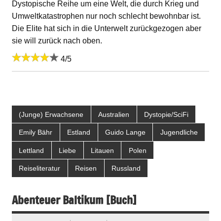
Dystopische Reihe um eine Welt, die durch Krieg und
Umweltkatastrophen nur noch schlecht bewohnbar ist.
Die Elite hat sich in die Unterwelt zurückgezogen aber
sie will zurück nach oben.
4/5
(Junge) Erwachsene
Australien
Dystopie/SciFi
Emily Bähr
Estland
Guido Lange
Jugendliche
Lettland
Liebe
Litauen
Polen
Reiseliteratur
Reisen
Russland
Abenteuer Baltikum [Buch]