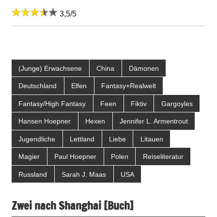
3,5/5
(Junge) Erwachsene
China
Dämonen
Deutschland
Elfen
Fantasy+Realwelt
Fantasy/High Fantasy
Feen
Fiktiv
Gargoyles
Hansen Hoepner
Hexen
Jennifer L. Armentrout
Jugendliche
Lettland
Liebe
Litauen
Magier
Paul Hoepner
Polen
Reiseliteratur
Russland
Sarah J. Maas
USA
Zwei nach Shanghai [Buch]