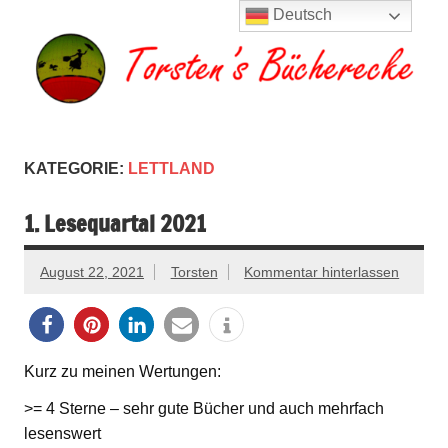
Zum
Deutsch
Inhalt
springen
Torsten's
Buchserien, Bücher, Filme, Reisen
Bücherecke
KATEGORIE:
LETTLAND
1. Lesequartal 2021
August 22, 2021
Torsten
Kommentar hinterlassen
Kurz zu meinen Wertungen:
>= 4 Sterne – sehr gute Bücher und auch mehrfach
lesenswert