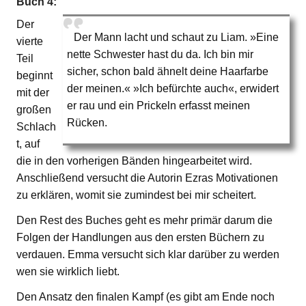
Buch 4:
Der
Der Mann lacht und schaut zu Liam. »Eine
vierte
nette Schwester hast du da. Ich bin mir
Teil
sicher, schon bald ähnelt deine Haarfarbe
beginnt
der meinen.« »Ich befürchte auch«, erwidert
mit der
er rau und ein Prickeln erfasst meinen
großen
Rücken.
Schlach
t, auf
die in den vorherigen Bänden hingearbeitet wird.
Anschließend versucht die Autorin Ezras Motivationen
zu erklären, womit sie zumindest bei mir scheitert.
Den Rest des Buches geht es mehr primär darum die
Folgen der Handlungen aus den ersten Büchern zu
verdauen. Emma versucht sich klar darüber zu werden
wen sie wirklich liebt.
Den Ansatz den finalen Kampf (es gibt am Ende noch