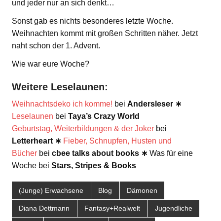
und jeder nur an sich denkt…
Sonst gab es nichts besonderes letzte Woche.
Weihnachten kommt mit großen Schritten näher. Jetzt
naht schon der 1. Advent.
Wie war eure Woche?
Weitere Leselaunen:
Weihnachtsdeko ich komme!
bei
Andersleser ∗
Leselaunen
bei
Taya’s Crazy World
Geburtstag, Weiterbildungen & der Joker
bei
Letterheart ∗
Fieber, Schnupfen, Husten und
Bücher
bei
cbee talks about books ∗
Was für eine
Woche bei
Stars, Stripes & Books
(Junge) Erwachsene
Blog
Dämonen
Diana Dettmann
Fantasy+Realwelt
Jugendliche