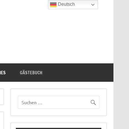
Deutsch
n's Bücherecke
HES
GÄSTEBUCH