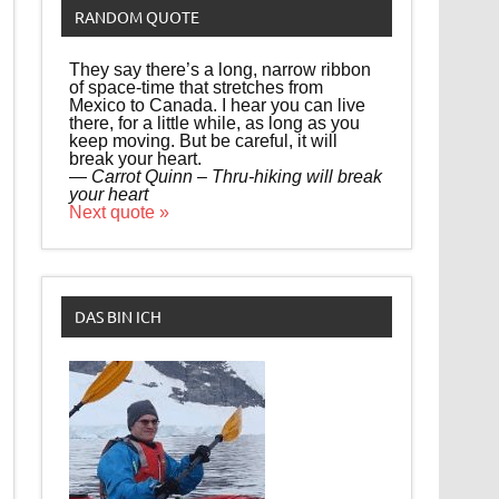
RANDOM QUOTE
They say there’s a long, narrow ribbon
of space-time that stretches from
Mexico to Canada. I hear you can live
there, for a little while, as long as you
keep moving. But be careful, it will
break your heart.
—
Carrot Quinn – Thru-hiking will break
your heart
Next quote »
DAS BIN ICH