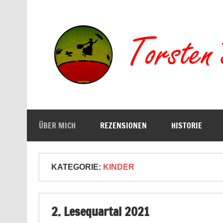
Zum
Inhalt
springen
Buchserien, Bücher, Filme, Reisen
ÜBER MICH
REZENSIONEN
HISTORIE
KATEGORIE:
KINDER
2. Lesequartal 2021