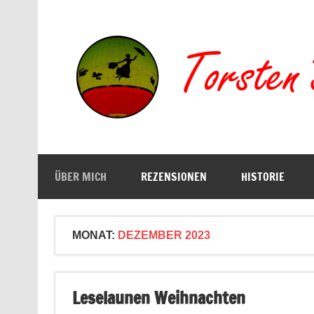
Zum
Inhalt
springen
Buchserien, Bücher, Filme, Reisen
ÜBER MICH
REZENSIONEN
HISTORIE
MONAT:
DEZEMBER 2023
Leselaunen Weihnachten