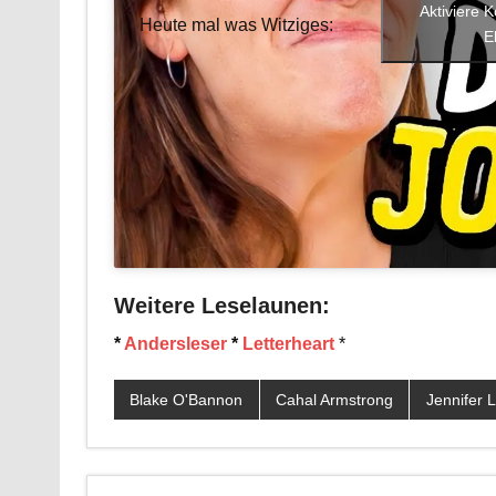
Aktiviere 
Heute mal was Witziges:
E
Weitere Leselaunen:
*
Andersleser
*
Letterheart
*
Blake O'Bannon
Cahal Armstrong
Jennifer 