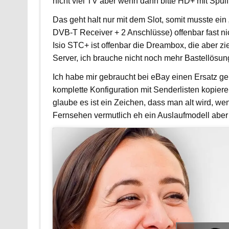
nicht viel TV aber wenn dann bitte HD+ mit Spulf
Das geht halt nur mit dem Slot, somit musste ein 
DVB-T Receiver + 2 Anschlüsse) offenbar fast ni
Isio STC+ ist offenbar die Dreambox, die aber zi
Server, ich brauche nicht noch mehr Bastellösun
Ich habe mir gebraucht bei eBay einen Ersatz gek
komplette Konfiguration mit Senderlisten kopiere
glaube es ist ein Zeichen, dass man alt wird, wen
Fernsehen vermutlich eh ein Auslaufmodell aber