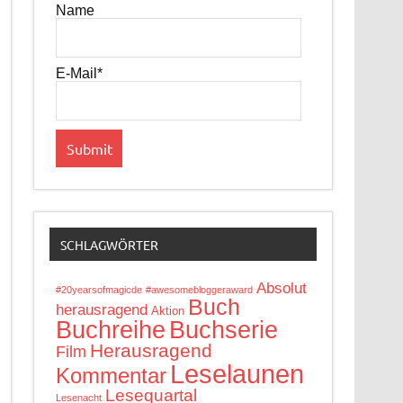
Name
E-Mail*
SCHLAGWÖRTER
Absolut
#20yearsofmagicde
#awesomebloggeraward
Buch
herausragend
Aktion
Buchreihe
Buchserie
Herausragend
Film
Leselaunen
Kommentar
Lesequartal
Lesenacht