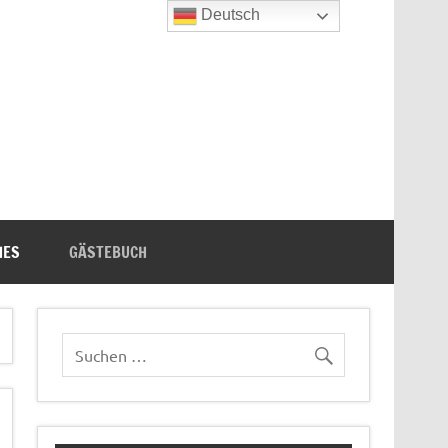
Deutsch
n's Bücherecke
HES
GÄSTEBUCH